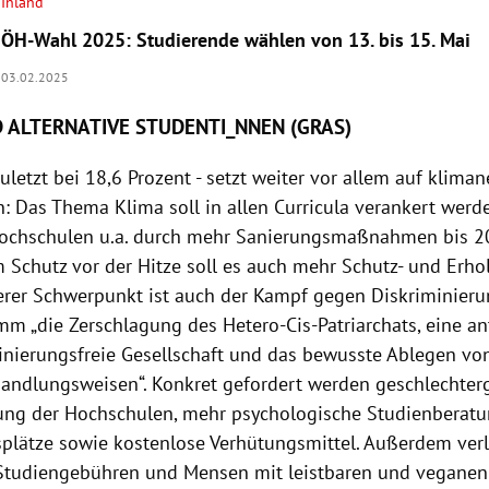
Inland
ÖH-Wahl 2025: Studierende wählen von 13. bis 15. Mai
03.02.2025
 ALTERNATIVE STUDENTI_NNEN (GRAS)
uletzt bei 18,6 Prozent - setzt weiter vor allem auf kliman
: Das Thema Klima soll in allen Curricula verankert wer
Hochschulen u.a. durch mehr Sanierungsmaßnahmen bis 2
 Schutz vor der Hitze soll es auch mehr Schutz- und Erh
erer Schwerpunkt ist auch der Kampf gegen Diskriminierung
m „die Zerschlagung des Hetero-Cis-Patriarchats, eine ant
inierungsfreie Gesellschaft und das bewusste Ablegen von
andlungsweisen“. Konkret gefordert werden geschlechter
ung der Hochschulen, mehr psychologische Studienberat
plätze sowie kostenlose Verhütungsmittel. Außerdem ver
 Studiengebühren und Mensen mit leistbaren und vegane