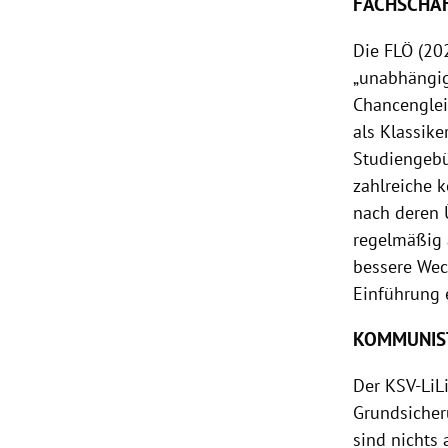
FACHSCHAF
Die FLÖ (202
„unabhängig
Chancenglei
als Klassik
Studiengeb
zahlreiche k
nach deren 
regelmäßig 
bessere Wec
Einführung e
KOMMUNIST
Der KSV-LiL
Grundsicher
sind nichts 