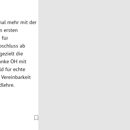
mal mehr mit der
m ersten
 für
bschluss ab
ezielt die
anke ÖH mit
d für echte
 Vereinbarkeit
dlehre.