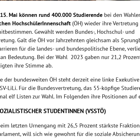
 15. Mai können rund 400.000 Studierende
bei den Wahlen
schen HochschülerInnenschaft
(ÖH) wieder ihre Vertretung
mitbestimmen. Gewählt werden Bundes-, Hochschul- und
retung. Galt die ÖH vor Jahrzehnten gleichsam als Sprungb
arrieren für die landes- und bundespolitische Ebene, verlie
n Bedeutung. Bei der Wahl 2023 gaben nur 21,2 Prozen
igten ihre Stimme ab.
ze der bundesweiten ÖH steht derzeit eine linke Exekutive
V-LiLi. Für die Bundesvertretung, das 55-köpfige Studie
al elf Listen zur Wahl. Im Folgenden ihre Positionen auf 
OZIALISTISCHER STUDENTINNEN (VSSTÖ)
beim letzten Urnengang mit 26,5 Prozent stärkste Fraktio
rlament, will sich wie gewohnt für die soziale Absicheru