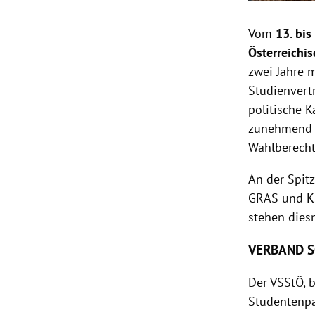
Vom
13. bis
Österreichi
zwei Jahre 
Studienvert
politische K
zunehmend a
Wahlberecht
An der Spit
GRAS und KS
stehen diesm
VERBAND S
Der VSStÖ, 
Studentenpa