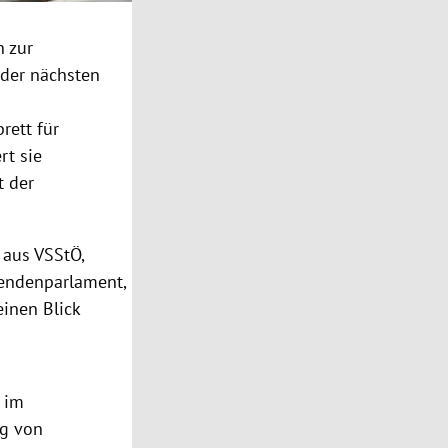
 zur
 der nächsten
rett für
rt sie
t der
 aus VSStÖ,
rendenparlament,
einen Blick
n im
ng von