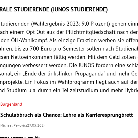
ERALE STUDIERENDE (JUNOS STUDIERENDE)
tudierenden (Wahlergebnis 2023: 9,0 Prozent) gehen ein
ach einem Opt-Out aus der Pflichtmitgliedschaft nach de
 den ÖH-Wahlkampf. Als einzige Fraktion werben sie offen
hren, bis zu 700 Euro pro Semester sollen nach Studiena
sen Nettoeinkommen fällig werden. Mit dem Geld sollen g
ngungen verbessert werden. Die JUNOS fordern eine schl
sonal, ein „Ende der linkslinken Propaganda“ und mehr Gel
nprojekte. Ein Fokus im Wahlprogramm liegt auch auf der
nd Studium u.a. durch ein Teilzeitstudium und mehr Hybri
Burgenland
Schulabbruch als Chance: Lehre als Karrieresprungbrett
Michael Pekovics
27.05.2024