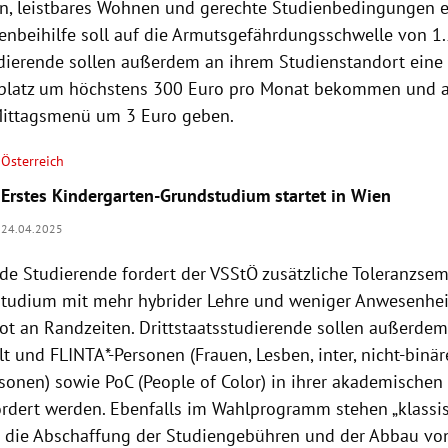
n, leistbares Wohnen und gerechte Studienbedingungen e
enbeihilfe soll auf die Armutsgefährdungsschwelle von 1
dierende sollen außerdem an ihrem Studienstandort eine 
platz um höchstens 300 Euro pro Monat bekommen und 
 Mittagsmenü um 3 Euro geben.
Österreich
Erstes Kindergarten-Grundstudium startet in Wien
24.04.2025
de Studierende fordert der VSStÖ zusätzliche Toleranzseme
 Studium mit mehr hybrider Lehre und weniger Anwesenhei
t an Randzeiten. Drittstaatsstudierende sollen außerdem 
lt und FLINTA*-Personen (Frauen, Lesben, inter, nicht-binär
sonen) sowie PoC (People of Color) in ihrer akademische
rdert werden. Ebenfalls im Wahlprogramm stehen „klassi
die Abschaffung der Studiengebühren und der Abbau vo