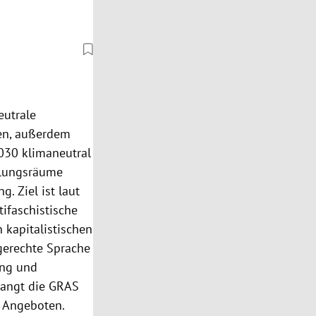
eutrale
den, außerdem
030 klimaneutral
olungsräume
. Ziel ist laut
ifaschistische
 kapitalistischen
gerechte Sprache
ung und
langt die GRAS
n Angeboten.