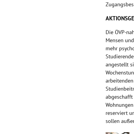
Zugangsbes
AKTIONSGE
Die ÖVP-nahe
Mensen und „
mehr psycho
Studierende 
angestellt 
Wochenstund
arbeitenden
Studienbeit
abgeschafft
Wohnungen b
reserviert 
sollen auße