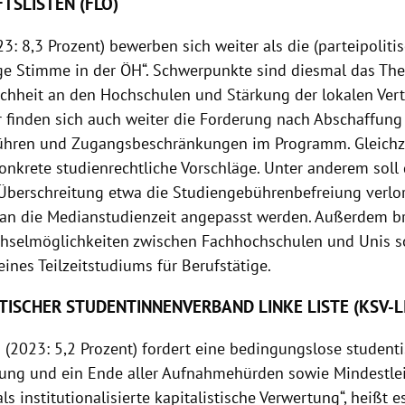
TSLISTEN (FLÖ)
3: 8,3 Prozent) bewerben sich weiter als die (parteipolitis
e Stimme in der ÖH“. Schwerpunkte sind diesmal das Th
chheit an den Hochschulen und Stärkung der lokalen Vert
er finden sich auch weiter die Forderung nach Abschaffung
ühren und Zugangsbeschränkungen im Programm. Gleichz
onkrete studienrechtliche Vorschläge. Unter anderem soll d
Überschreitung etwa die Studiengebührenbefreiung verlor
an die Medianstudienzeit angepasst werden. Außerdem b
hselmöglichkeiten zwischen Fachhochschulen und Unis s
ines Teilzeitstudiums für Berufstätige.
ISCHER STUDENTINNENVERBAND LINKE LISTE (KSV-LI
i (2023: 5,2 Prozent) fordert eine bedingungslose student
ung und ein Ende aller Aufnahmehürden sowie Mindestlei
als institutionalisierte kapitalistische Verwertung“, heißt e