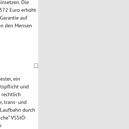
insetzen. Die
.572 Euro erhöht
Garantie auf
an den Mensen
ster, ein
tspflicht und
rechtlich
e, trans- und
n Laufbahn durch
sche“ VSStÖ-
n