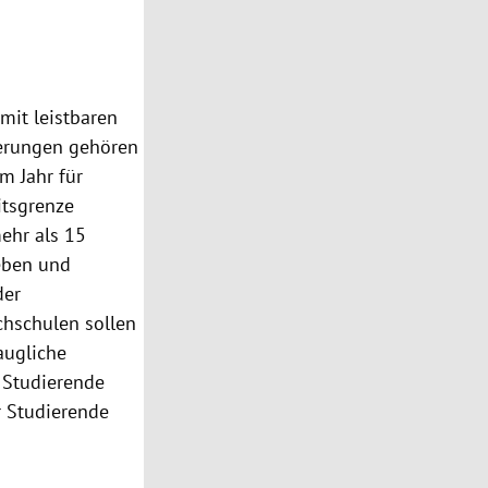
mit leistbaren
rderungen gehören
m Jahr für
itsgrenze
ehr als 15
geben und
der
chschulen sollen
augliche
 Studierende
r Studierende