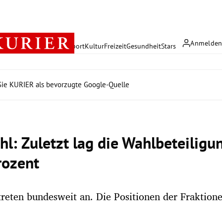
Anmelde
rreich
Politik
Wirtschaft
Sport
Kultur
Freizeit
Gesundheit
Stars
ie KURIER als bevorzugte Google-Quelle
l: Zuletzt lag die Wahlbeteiligun
rozent
 treten bundesweit an. Die Positionen der Fraktion