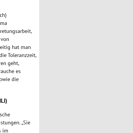
ch)
ema
retungsarbeit,
 von
eitig hat man
ie Toleranzzeit,
en geht,
rauche es
owie die
LI)
ische
stungen. „Sie
s im