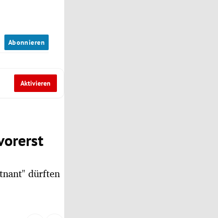
n
Abonnieren
Aktivieren
vorerst
tnant" dürften