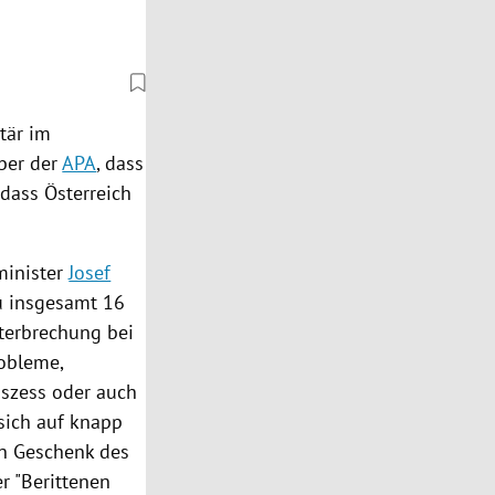
tär im
ber der
APA
, dass
, dass
Österreich
minister
Josef
u insgesamt 16
nterbrechung bei
obleme,
bszess oder auch
sich auf knapp
in Geschenk des
r "Berittenen