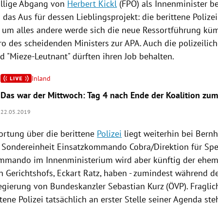
illige Abgang von
Herbert Kickl
(
FPÖ
) als Innenminister b
 das Aus für dessen Lieblingsprojekt: die berittene
Polizei
r, um alles andere werde sich die neue Ressortführung kü
o des scheidenden Ministers zur
APA
. Auch die polizeili
d "Mieze-Leutnant" dürften ihren Job behalten.
Inland
Das war der Mittwoch: Tag 4 nach Ende der Koalition zu
22.05.2019
ortung über die berittene
Polizei
liegt weiterhin bei Bernh
r Sondereinheit Einsatzkommando Cobra/Direktion für Spez
ommando im
Innenministerium
wird aber künftig der ehem
n Gerichtshofs,
Eckart Ratz
, haben - zumindest während de
egierung
von Bundeskanzler
Sebastian Kurz
(
ÖVP
). Fraglic
ttene
Polizei
tatsächlich an erster Stelle seiner Agenda ste