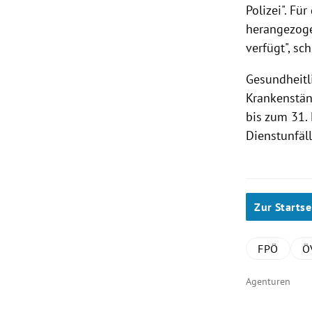
Polizei
". Fü
herangezoge
verfügt", s
Gesundheitl
Krankenstän
bis zum 31.
Dienstunfäl
Zur Startse
FPÖ
Ö
Agenturen