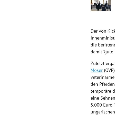
Der von
Kic
Innenminis
die beritte
damit "gute
Zuletzt erg
Moser
(
ÖVP
veterinärme
den Pferden
temporäre d
eine Sehnen
5.000 Euro. 
ungarischen