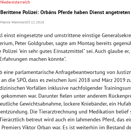
Niederösterreich
Berittene Polizei: Orbáns Pferde haben Dienst angetreten
Patrick Wammerl
03.12.2018
kl
einst eingesetzte und umstrittene einstige Generalsekre
terium
,
Peter Goldgruber
, sagte am Montag bereits gegenü
ne
Polizei
"ein sehr gutes Einsatzmittel" sei. Auch glaube er
 Erfahrungen machen könnte".
ab eine parlamentarische Anfragebeantwortung von Justiz
) an die
SPÖ
, dass es zwischen Juni 2018 und März 2019 z
dizinischen Vorfällen inklusive nachfolgender Trainingsu
 gekommen war. Darunter fielen unter anderem Rückenpr
eutliche Gewichtsabnahme, lockere Kniebänder, ein Hufa
entzündung. Die Tierarztrechnung und Medikation belief 
Tierärztlich betreut wird auch ein lahmendes Pferd, das e
 Premiers
Viktor Orban
war. Es ist weiterhin im Bestand de