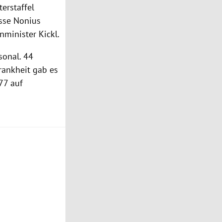
terstaffel
asse Nonius
enminister
Kickl
.
sonal. 44
rankheit gab es
77 auf