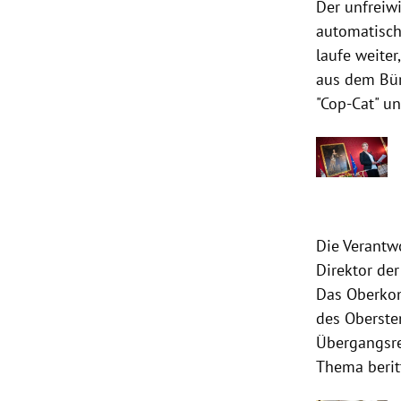
Der unfreiw
automatisch
laufe weite
aus dem Bür
"Cop-Cat" un
Die Verantw
Direktor de
Das Oberk
des Oberste
Übergangsr
Thema beri