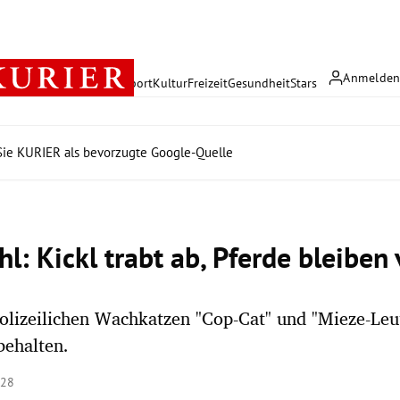
Anmelde
rreich
Politik
Wirtschaft
Sport
Kultur
Freizeit
Gesundheit
Stars
ie KURIER als bevorzugte Google-Quelle
: Kickl trabt ab, Pferde bleiben 
olizeilichen Wachkatzen "Cop-Cat" und "Mieze-Leu
behalten.
:28