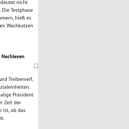
edeutet nicht
. Die Testphase
mmern, hieß es
chen
Wachkatzen
m Nachlesen
ard Treibenreif,
ialeinheiten.
alige Präsident
r Zeit der
h ist, ob das
ht.