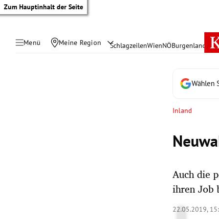
Zum Hauptinhalt der Seite
Menü
Meine Region
Schlagzeilen
Wien
NÖ
Burgenland
Öste
Wählen S
Inland
Neuwahl
Auch die p
ihren Job 
tik Untermenü
22.05.2019, 15
rreich Untermenü