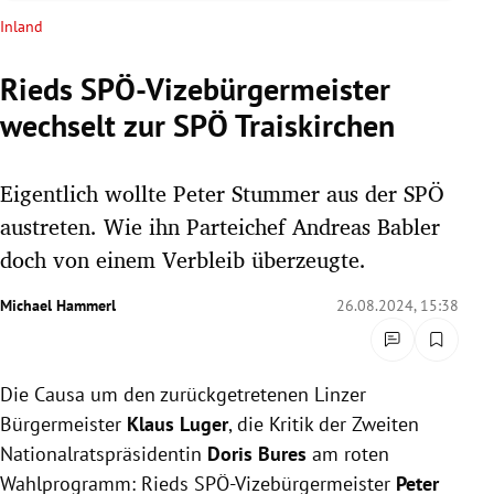
rreich Untermenü
Inland
rt Untermenü
Rieds SPÖ-Vizebürgermeister
wechselt zur SPÖ Traiskirchen
schaft Untermenü
s Untermenü
Eigentlich wollte Peter Stummer aus der SPÖ
austreten. Wie ihn Parteichef Andreas Babler
zeit Untermenü
doch von einem Verbleib überzeugte.
undheit Untermenü
Michael Hammerl
26.08.2024, 15:38
tur Untermenü
Die Causa um den zurückgetretenen Linzer
nung Untermenü
Bürgermeister
Klaus Luger
, die Kritik der Zweiten
lität Untermenü
Nationalratspräsidentin
Doris Bures
am roten
Wahlprogramm: Rieds SPÖ-Vizebürgermeister
Peter