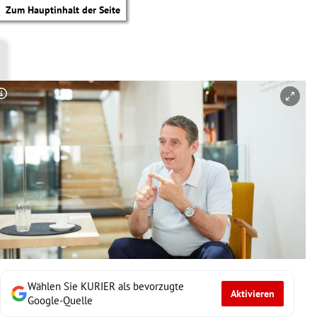
Zum Hauptinhalt der Seite
Copyright-Hinweis öffnen/schließen
Wählen Sie KURIER als bevorzugte
Aktivieren
tik Untermenü
Google-Quelle