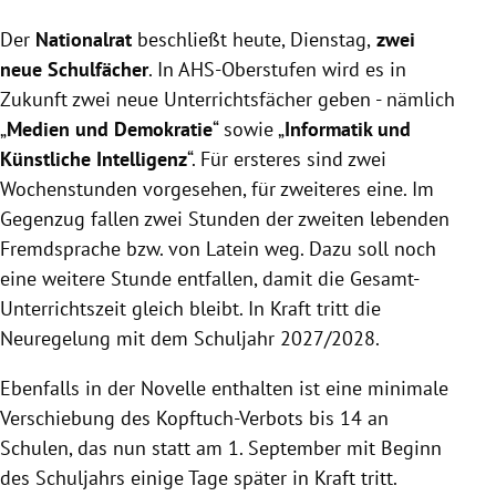
Der Nationalrat beschließt neue Fächer in der AHS-
Der
Nationalrat
Oberstufe ab 2027/2028, verkürzt die
beschließt heute, Dienstag,
zwei
Basisausbildung für Ärzte und verlängert die Fax-
neue Schulfächer
. In AHS-Oberstufen wird es in
Ausnahme für Gesundheitsdaten.
Zukunft zwei neue Unterrichtsfächer geben - nämlich
Einweg-E-Zigaretten werden mit Jahresende
„
Medien und Demokratie
“ sowie „
Informatik und
verboten, nikotinhaltige und verwandte Produkte
Künstliche Intelligenz
“. Für ersteres sind zwei
strenger reguliert und Strafen für weggeworfene
Wochenstunden vorgesehen, für zweiteres eine. Im
Zigarettenstummel auf Spielplätzen eingeführt.
Gegenzug fallen zwei Stunden der zweiten lebenden
Zur Stärkung der Volksgruppen werden diese
Fremdsprache bzw. von Latein weg. Dazu soll noch
gesetzlich und verfassungsrechtlich abgesichert,
eine weitere Stunde entfallen, damit die Gesamt-
während es auch Änderungen bei
Sterbeverfügungen und im Konsumentenschutz
Unterrichtszeit gleich bleibt. In Kraft tritt die
gibt.
Neuregelung mit dem Schuljahr 2027/2028.
Ebenfalls in der Novelle enthalten ist eine minimale
Verschiebung des Kopftuch-Verbots bis 14 an
Schulen, das nun statt am 1. September mit Beginn
des Schuljahrs einige Tage später in Kraft tritt.