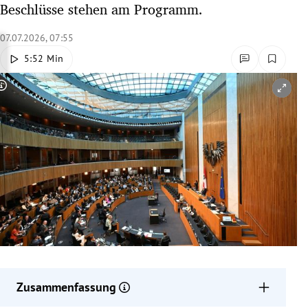
Beschlüsse stehen am Programm.
rreich Untermenü
07.07.2026, 07:55
rt Untermenü
5:52 Min
schaft Untermenü
Copyright-Hinweis öffnen/schließen
s Untermenü
zeit Untermenü
undheit Untermenü
tur Untermenü
nung Untermenü
lität Untermenü
Zusammenfassung