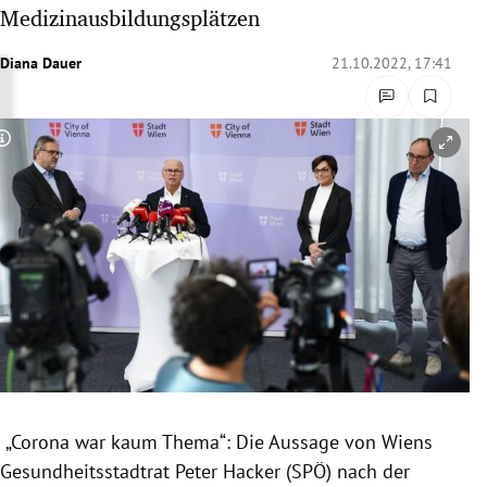
Medizinausbildungsplätzen
rreich Untermenü
Diana Dauer
21.10.2022, 17:41
rt Untermenü
schaft Untermenü
Copyright-Hinweis öffnen/schließen
s Untermenü
zeit Untermenü
undheit Untermenü
tur Untermenü
nung Untermenü
lität Untermenü
„Corona war kaum Thema“: Die Aussage von Wiens
Gesundheitsstadtrat Peter Hacker (SPÖ) nach der