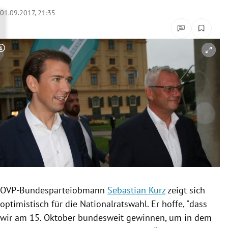
rreich Untermenü
01.09.2017, 21:35
rt Untermenü
Copyright-Hinweis öffnen/schließen
schaft Untermenü
s Untermenü
zeit Untermenü
undheit Untermenü
tur Untermenü
nung Untermenü
ÖVP-Bundesparteiobmann
Sebastian Kurz
zeigt sich
optimistisch für die
Nationalratswahl
. Er hoffe, "dass
lität Untermenü
wir am 15. Oktober bundesweit gewinnen, um in dem