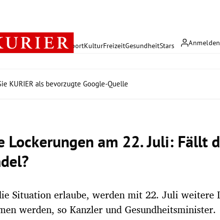
Anmelde
rreich
Politik
Wirtschaft
Sport
Kultur
Freizeit
Gesundheit
Stars
ie KURIER als bevorzugte Google-Quelle
e Lockerungen am 22. Juli: Fällt 
del?
die Situation erlaube, werden mit 22. Juli weitere
en werden, so Kanzler und Gesundheitsminister.