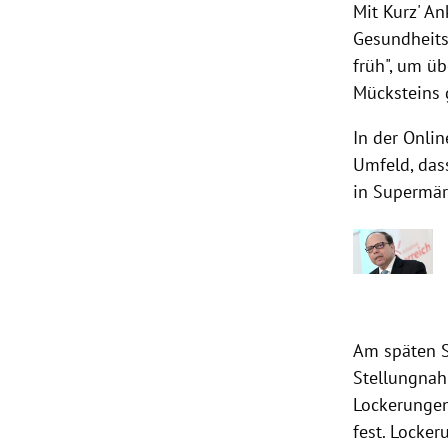
Mit Kurz' A
Gesundheitsm
früh", um ü
Mücksteins
In der Onli
Umfeld, dass
in Supermär
Am späten S
Stellungnah
Lockerungen
fest. Locke