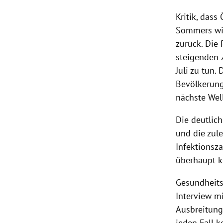
Kritik, das
Sommers wie
zurück. Die
steigenden 
Juli zu tun
Bevölkerung 
nächste Well
Die deutlich
und die zul
Infektionsz
überhaupt ke
Gesundheits
Interview mi
Ausbreitung 
jeden Fall 