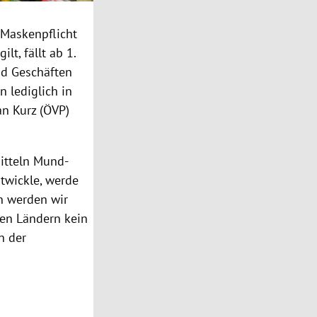
 Maskenpflicht
lt, fällt ab 1.
und Geschäften
 lediglich in
an Kurz (ÖVP)
mitteln Mund-
ntwickle, werde
n werden wir
hen Ländern kein
n der