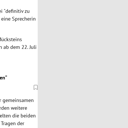
 "definitiv zu
 eine Sprecherin
Mücksteins
h ab dem 22. Juli
hen“
er gemeinsamen
rden weitere
elten die beiden
 Tragen der