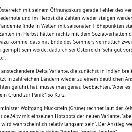
s Österreich mit seinem Öffnungskurs gerade Fehler des v
derhole und im Herbst die Zahlen wieder steigen werden
 Pandemie finde in Wellen mit saisonalen Höhepunkten stat
Zahlen im Herbst hätten nichts mit dem Sozialverhalten 
. Dazu komme, dass mit Ende des Sommers vermutlich zwei 
geimpft sein werde, dadurch sei Österreich "sehr gut vorb
e".
 ansteckendere Delta-Variante, die zunächst in Indien brei
etzt in zahlreichen Ländern wieder zu einem deutlichen An
ahlen geführt hat, müsse man genau beobachten. "Aber es
in Grund zur Panik", so Kurz.
minister Wolfgang Mückstein (Grüne) rechnet laut der Ze
t oe24.tv mit einzelnen Hotspots der neuen Variante, "abe
wird wahrscheinlich relativ langsam sein". Der Anstieg w
kommen, man müsse daher "impfen, impfen, impfen".