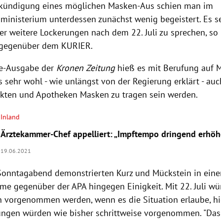
nkündigung eines möglichen Masken-Aus schien man im
inisterium unterdessen zunächst wenig begeistert. Es sei
ber weitere Lockerungen nach dem 22. Juli zu sprechen, so
 gegenüber dem KURIER.
ne-Ausgabe der
Kronen Zeitung
hieß es mit Berufung auf 
 sehr wohl - wie unlängst von der Regierung erklärt - auc
kten und Apotheken Masken zu tragen sein werden.
Inland
Ärztekammer-Chef appelliert: „Impftempo dringend erhö
19.06.2021
onntagabend demonstrierten Kurz und Mückstein in ein
me gegenüber der APA hingegen Einigkeit. Mit 22. Juli wü
 vorgenommen werden, wenn es die Situation erlaube, hi
rungen würden wie bisher schrittweise vorgenommen. "Das