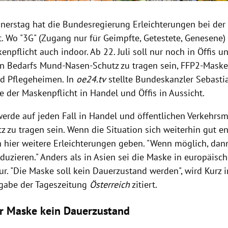
nerstag hat die Bundesregierung Erleichterungen bei der
 Wo "3G" (Zugang nur für Geimpfte, Getestete, Genesene) gi
kenpflicht auch indoor. Ab 22. Juli soll nur noch in Öffis 
en Bedarfs Mund-Nasen-Schutz zu tragen sein, FFP2-Masken
nd Pflegeheimen. In
oe24.tv
stellte Bundeskanzler Sebasti
 der Maskenpflicht in Handel und Öffis in Aussicht.
 werde auf jeden Fall in Handel und öffentlichen Verkehrs
 zu tragen sein. Wenn die Situation sich weiterhin gut e
h hier weitere Erleichterungen geben. "Wenn möglich, dan
duzieren." Anders als in Asien sei die Maske in europäisc
tur. "Die Maske soll kein Dauerzustand werden", wird Kurz i
gabe der Tageszeitung
Österreich
zitiert.
r Maske kein Dauerzustand