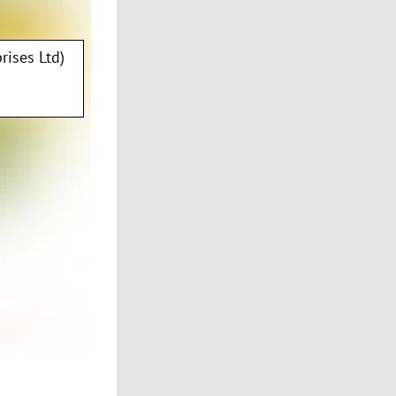
rises Ltd)