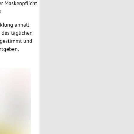
er Maskenpflicht
o.
cklung anhält
n des täglichen
bgestimmt und
ntgeben,