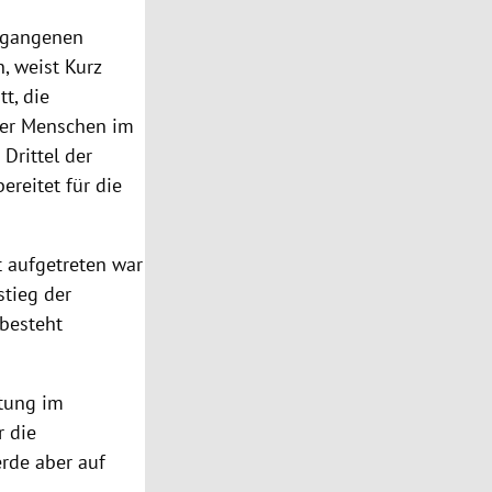
ergangenen
, weist Kurz
t, die
der Menschen im
Drittel der
ereitet für die
t aufgetreten war
stieg der
 besteht
itung im
r die
erde aber auf