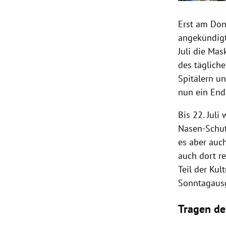
Erst am Don
angekündigt.
Juli die Mas
des täglich
Spitälern u
nun ein Ende
Bis 22. Juli
Nasen-Schutz
es aber auc
auch dort re
Teil der Kul
Sonntagaus
Tragen de