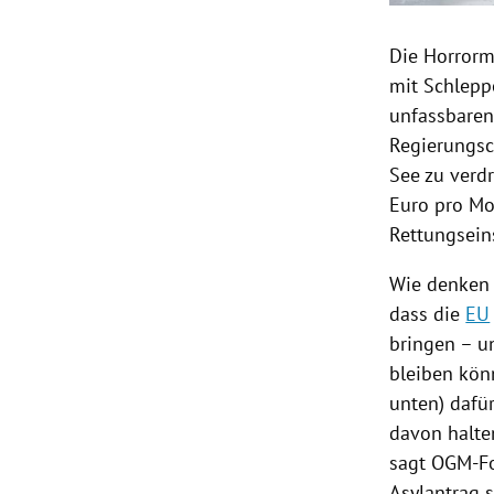
Die
Horror
mit
Schlepp
unfassbaren
Regierungsc
See zu verdr
Euro pro Mo
Rettungseins
Wie denken 
dass die
EU
bringen – u
bleiben kön
unten) dafü
davon halten
sagt OGM-F
Asylantrag
s