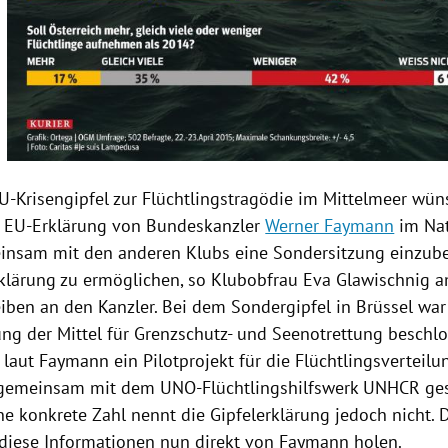
-Krisengipfel zur Flüchtlingstragödie im
Mittelmeer
wüns
 EU-Erklärung von Bundeskanzler
Werner Faymann
im Nat
einsam mit den anderen Klubs eine
Sondersitzung
einzube
rklärung zu ermöglichen, so Klubobfrau
Eva Glawischnig
a
iben an den Kanzler. Bei dem Sondergipfel in
Brüssel
war
ung der Mittel für Grenzschutz- und Seenotrettung beschl
 laut
Faymann
ein Pilotprojekt für die Flüchtlingsverteil
 gemeinsam mit dem UNO-Flüchtlingshilfswerk
UNHCR
ges
ne konkrete Zahl nennt die Gipfelerklärung jedoch nicht.
 diese Informationen nun direkt von
Faymann
holen.