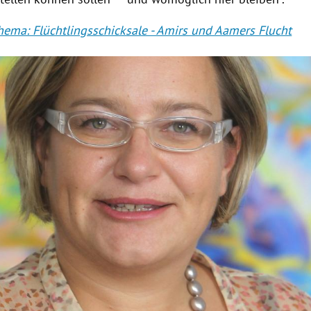
ema: Flüchtlingsschicksale - Amirs und Aamers Flucht
Hinweis öffnen/schließen