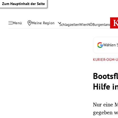
Zum Hauptinhalt der Seite
Menü
Meine Region
Schlagzeilen
Wien
NÖ
Burgenland
Öste
Wählen S
KURIER-OGM-U
Bootsf
Hilfe i
Nur eine M
tik Untermenü
gegeben w
rreich Untermenü