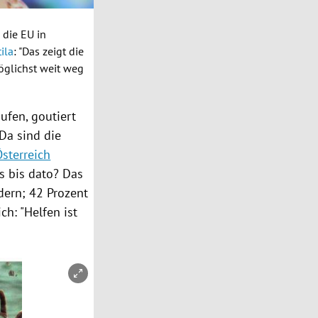
s die
EU
in
tila
: "Das zeigt die
öglichst weit weg
ufen, goutiert
Da sind die
Österreich
s bis dato? Das
dern; 42 Prozent
ch: "Helfen ist