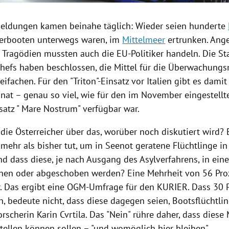
meldungen
kamen beinahe täglich: Wieder seien hunderte
erbooten
unterwegs waren, im
Mittelmeer
ertrunken. Ange
 Tragödien mussten auch die EU-Politiker handeln. Die St
hefs haben beschlossen, die Mittel für die Überwachungs
eifachen. Für den "Triton"-Einsatz vor
Italien
gibt es damit
nat – genau so viel, wie für den im November eingestellte
atz "
Mare Nostrum
" verfügbar war.
die Österreicher über das, worüber noch diskutiert wird? 
mehr als bisher tut, um in Seenot geratene Flüchtlinge in
nd dass diese, je nach Ausgang des Asylverfahrens, in ei
nen oder abgeschoben werden? Eine Mehrheit von 56 Proz
r. Das ergibt eine OGM-Umfrage für den KURIER. Dass 30 P
, bedeute nicht, dass diese dagegen seien, Bootsflüchtlin
orscherin
Karin Cvrtila
. Das "Nein" rühre daher, dass dies
tellen können sollen – "und womöglich hier bleiben".