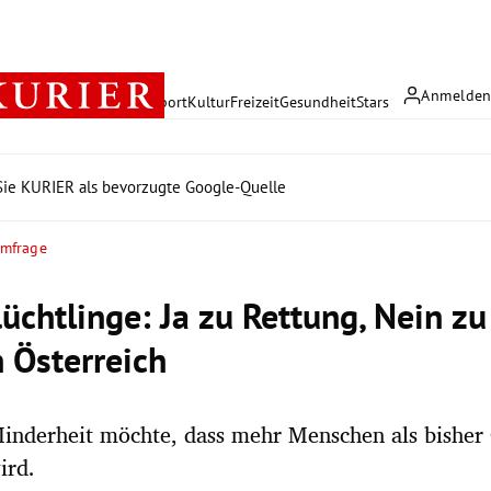
Anmelde
rreich
Politik
Wirtschaft
Sport
Kultur
Freizeit
Gesundheit
Stars
ie KURIER als bevorzugte Google-Quelle
mfrage
lüchtlinge: Ja zu Rettung, Nein z
n Österreich
inderheit möchte, dass mehr Menschen als bisher 
ird.