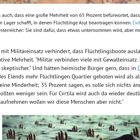
ch auch, dass eine große Mehrheit von 65 Prozent befürwortet, das
n Lager schafft, in denen Flüchtlinge
Asyl
beantragen können.
Cvr
sterreicher: Sie sind dafür, dass etwas unternommen wird, aber m
mit
Militäreinsatz
verhindert, dass Flüchtlingsboote ausla
ative Mehrheit. "
Militär
verbinden viele mit Gewalteinsatz. 
 skeptischer." Und hätten heimische Bürger gern, dass in
des Elends mehr Flüchtlingen Quartier geboten wird als al
ine Minderheit; 35 Prozent sagen, es solle sich nichts än
ollten weniger sein. Für
Cvrtila
wird auch da wieder deutli
s aufnehmen wollen wir diese Menschen aber nicht."