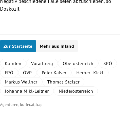
Negativ beschiedene Fälle seien abzuschieben, so
Doskozil.
Zur Startseite
Mehr aus Inland
Kärnten
Vorarlberg
Oberösterreich
SPÖ
FPÖ
ÖVP
Peter Kaiser
Herbert Kickl
Markus Wallner
Thomas Stelzer
Johanna Mikl-Leitner
Niederösterreich
Agenturen, kurier.at, kap