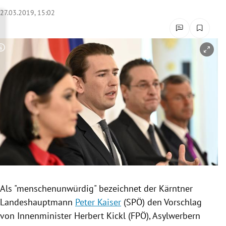
rreich Untermenü
27.03.2019, 15:02
rt Untermenü
Copyright-Hinweis öffnen/schließen
schaft Untermenü
s Untermenü
zeit Untermenü
undheit Untermenü
tur Untermenü
nung Untermenü
Als "menschenunwürdig" bezeichnet der Kärntner
Landeshauptmann
Peter Kaiser
(
SPÖ
) den Vorschlag
lität Untermenü
von Innenminister
Herbert Kickl
(
FPÖ
), Asylwerbern