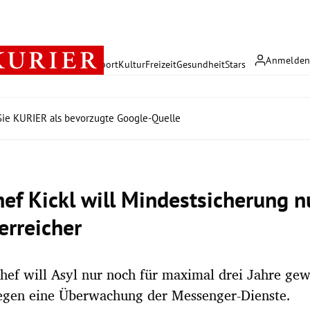
Anmelde
rreich
Politik
Wirtschaft
Sport
Kultur
Freizeit
Gesundheit
Stars
ie KURIER als bevorzugte Google-Quelle
ef Kickl will Mindestsicherung n
erreicher
ef will Asyl nur noch für maximal drei Jahre ge
gegen eine Überwachung der Messenger-Dienste.