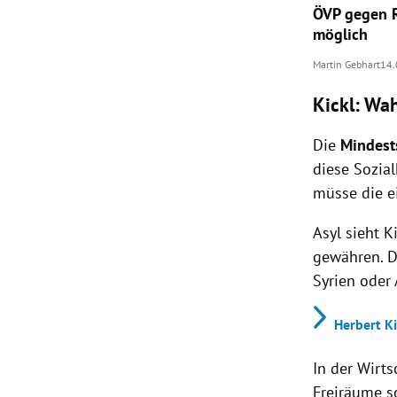
ÖVP gegen R
möglich
Martin Gebhart
14.
Kickl: Wah
Die
Mindest
diese Sozia
müsse die e
Asyl sieht K
gewähren. D
Syrien oder
Herbert Ki
In der Wirts
Freiräume s