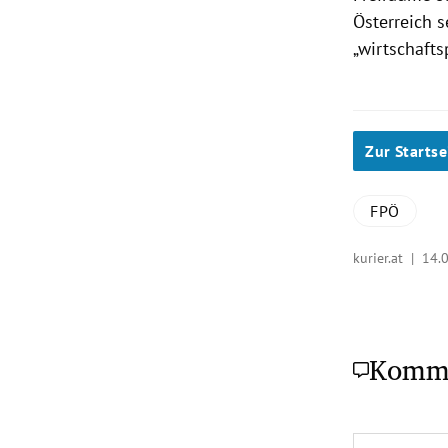
Österreich s
„wirtschaftsp
Zur Startse
FPÖ
kurier.at |
14.
Komm