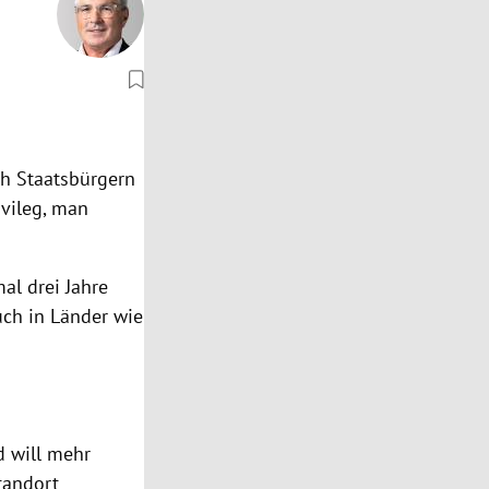
ch Staatsbürgern
ivileg, man
al drei Jahre
ch in Länder wie
d will mehr
tandort