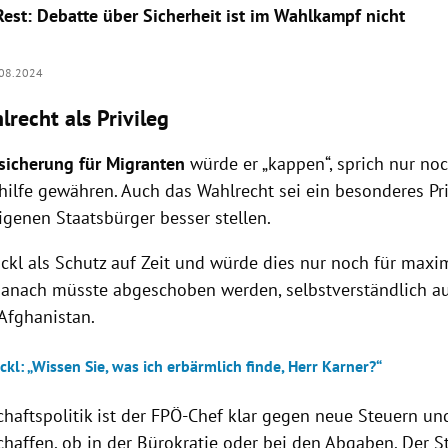
est: Debatte über Sicherheit ist im Wahlkampf nicht
08.2024
lrecht als Privileg
sicherung für Migranten
würde er „kappen“, sprich nur no
lhilfe gewähren. Auch das Wahlrecht sei ein besonderes Pr
igenen Staatsbürger besser stellen.
ickl als Schutz auf Zeit und würde dies nur noch für maxim
anach müsste abgeschoben werden, selbstverständlich au
 Afghanistan.
ckl: „Wissen Sie, was ich erbärmlich finde, Herr Karner?“
chaftspolitik ist der FPÖ-Chef klar gegen neue Steuern un
chaffen, ob in der Bürokratie oder bei den Abgaben. Der S