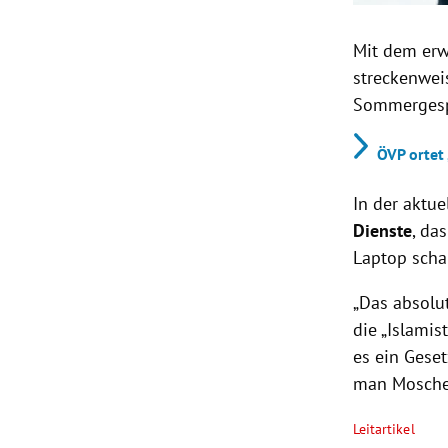
Mit dem er
streckenwei
Sommergesp
ÖVP ortet
In der aktue
Dienste
, da
Laptop sch
„Das absolu
die „Islamis
es ein Gese
man Moschee
Leitartikel