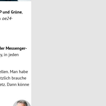
P und Grüne
,
m
oe24
-
er Messenger-
y, in jeden
ellen. Man habe
ätzlich brauche
setz. Dann könne