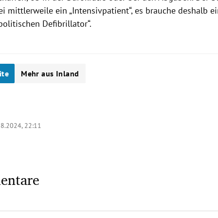
ei mittlerweile ein „Intensivpatient“, es brauche deshalb e
olitischen Defibrillator“.
ite
Mehr aus Inland
08.2024, 22:11
entare