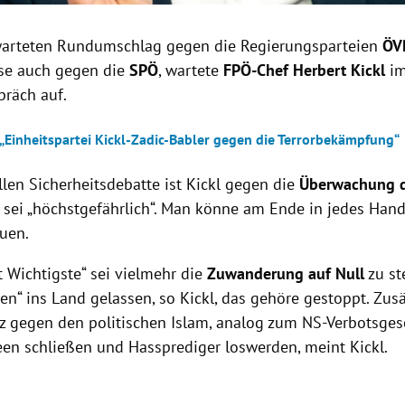
warteten Rundumschlag gegen die Regierungsparteien
ÖV
se auch gegen die
SPÖ
, wartete
FPÖ-Chef Herbert Kickl
i
räch auf.
 „Einheitspartei Kickl-Zadic-Babler gegen die Terrorbekämpfung“
llen Sicherheitsdebatte ist Kickl gegen die
Überwachung d
s sei „höchstgefährlich“. Man könne am Ende in jedes Hand
auen.
t Wichtigste“ sei vielmehr die
Zuwanderung auf Null
zu st
ten“ ins Land gelassen, so Kickl, das gehöre gestoppt. Zus
tz gegen den politischen Islam, analog zum NS-Verbotsge
n schließen und Hassprediger loswerden, meint Kickl.