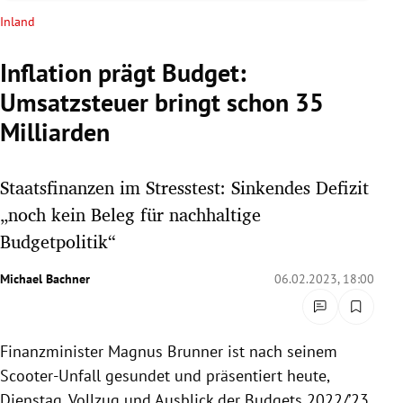
rreich Untermenü
Inland
rt Untermenü
Inflation prägt Budget:
Umsatzsteuer bringt schon 35
schaft Untermenü
Milliarden
s Untermenü
Staatsfinanzen im Stresstest: Sinkendes Defizit
zeit Untermenü
„noch kein Beleg für nachhaltige
undheit Untermenü
Budgetpolitik“
tur Untermenü
Michael Bachner
06.02.2023, 18:00
nung Untermenü
Finanzminister Magnus Brunner ist nach seinem
lität Untermenü
Scooter-Unfall gesundet und präsentiert heute,
Dienstag, Vollzug und Ausblick der Budgets 2022/’23.