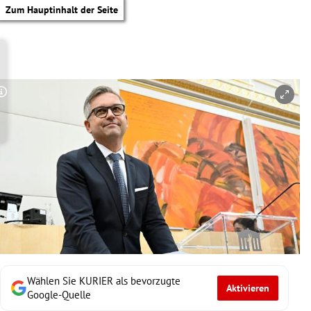
Zum Hauptinhalt der Seite
Copyright-Hinweis öffnen/schließen
Wählen Sie KURIER als bevorzugte
Aktivieren
tik Untermenü
Google-Quelle