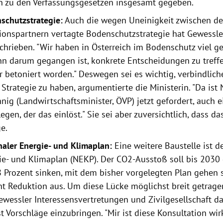
n zu den Verfassungsgesetzen insgesamt gegeben.
schutzstrategie:
Auch die wegen Uneinigkeit zwischen d
tionspartnern vertagte Bodenschutzstrategie hat Gewessle
chrieben. "Wir haben in Österreich im Bodenschutz viel g
nn darum gegangen ist, konkrete Entscheidungen zu treffen
r betoniert worden." Deswegen sei es wichtig, verbindlic
 Strategie zu haben, argumentierte die Ministerin. "Da ist
nig (Landwirtschaftsminister, ÖVP) jetzt gefordert, auch 
egen, der das einlöst." Sie sei aber zuversichtlich, dass da
e.
naler Energie- und Klimaplan:
Eine weitere Baustelle ist d
ie- und Klimaplan (NEKP). Der CO2-Ausstoß soll bis 203
 Prozent sinken, mit dem bisher vorgelegten Plan gehen s
nt Reduktion aus. Um diese Lücke möglichst breit getrage
Gewessler Interessensvertretungen und Zivilgesellschaft da
 Vorschläge einzubringen. "Mir ist diese Konsultation wirk