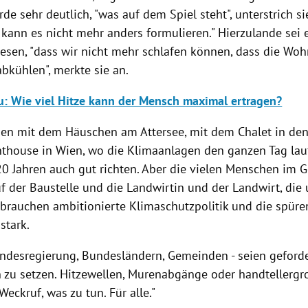
rde sehr deutlich, "was auf dem Spiel steht", unterstrich si
 kann es nicht mehr anders formulieren." Hierzulande sei 
esen, "dass wir nicht mehr schlafen können, dass die Wo
bkühlen", merkte sie an.
: Wie viel Hitze kann der Mensch maximal ertragen?
en mit dem Häuschen am Attersee, mit dem Chalet in de
thouse in Wien, wo die Klimaanlagen den ganzen Tag lau
 20 Jahren auch gut richten. Aber die vielen Menschen im 
f der Baustelle und die Landwirtin und der Landwirt, die 
 brauchen ambitionierte Klimaschutzpolitik und die spüre
stark.
 Bundesregierung, Bundesländern, Gemeinden - seien gefor
u setzen. Hitzewellen, Murenabgänge oder handtellergr
 Weckruf, was zu tun. Für alle."