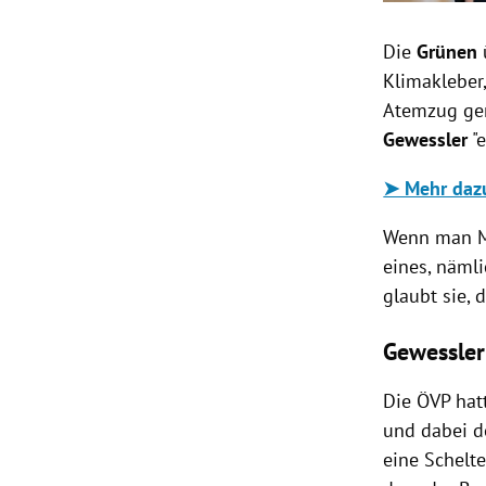
Die
Grünen
Klimakleber,
Atemzug gen
Gewessler
"e
➤ Mehr dazu
Wenn man Me
eines, nämli
glaubt sie, 
Gewessler
Die ÖVP hatt
und dabei de
eine Schelt