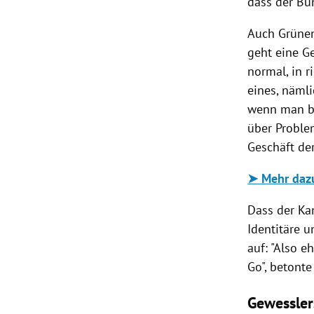
dass der Bu
Auch Grünen
geht eine G
normal, in 
eines, nämli
wenn man be
über Proble
Geschäft der
➤ Mehr dazu
Dass der Kan
Identitäre u
auf: "Also e
Go", betonte
Gewessler