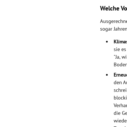
Welche Vo
Ausgerechne
sogar Jahren
Klima
sie e
"Ja, 
Boden
Erneu
den A
schrei
blocki
Verha
die Ge
wiede