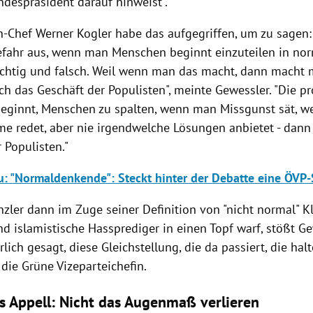
ndespräsident darauf hinweist".
-Chef Werner Kogler habe das aufgegriffen, um zu sagen:
efahr aus, wenn man Menschen beginnt einzuteilen in nor
richtig und falsch. Weil wenn man das macht, dann macht
ch das Geschäft der Populisten", meinte Gewessler. "Die pr
ginnt, Menschen zu spalten, wenn man Missgunst sät, w
me redet, aber nie irgendwelche Lösungen anbietet - dan
 Populisten."
: "Normaldenkende": Steckt hinter der Debatte eine ÖVP-
zler dann im Zuge seiner Definition von "nicht normal" K
nd islamistische Hassprediger in einen Topf warf, stößt G
hrlich gesagt, diese Gleichstellung, die da passiert, die halt
 die Grüne Vizeparteichefin.
s Appell: Nicht das Augenmaß verlieren