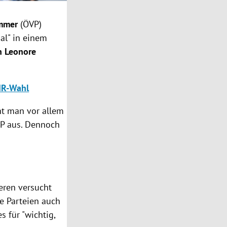
ammer
(ÖVP)
mal" in einem
n Leonore
NR-Wahl
ht man vor allem
ÖVP aus. Dennoch
ieren versucht
re Parteien auch
 für "wichtig,