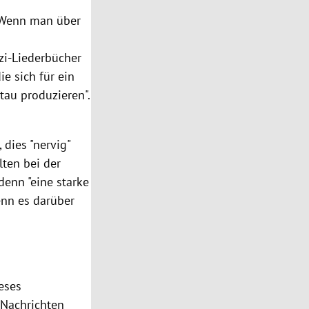
. Wenn man über
zi-Liederbücher
ie sich für ein
Stau produzieren".
 dies "nervig"
lten bei der
denn "eine starke
enn es darüber
eses
 Nachrichten