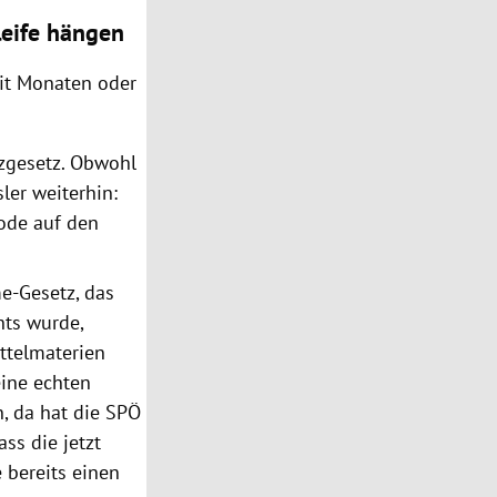
leife hängen
it Monaten oder
tzgesetz. Obwohl
ler weiterhin:
iode auf den
e-Gesetz, das
hts wurde,
ittelmaterien
eine echten
, da hat die SPÖ
ass die jetzt
 bereits einen