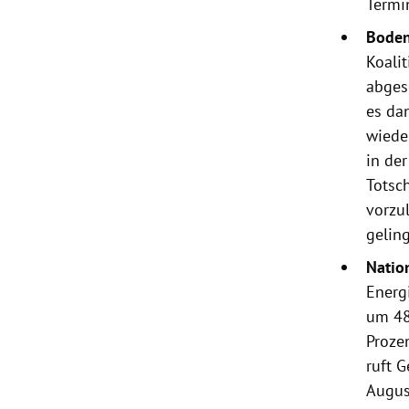
Termi
Boden
Koali
abges
es da
wiede
in der
Totsch
vorzul
geling
Natio
Energ
um 48
Proze
ruft 
August