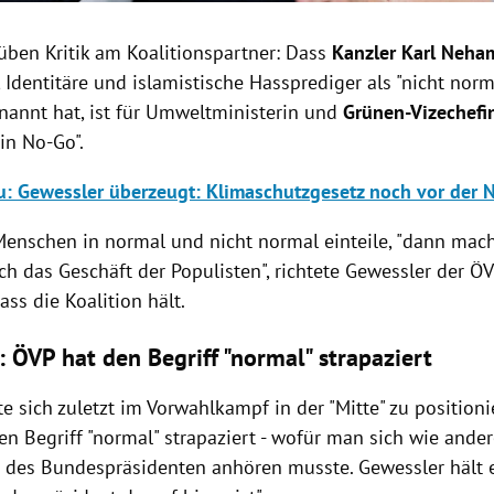
üben Kritik am Koalitionspartner: Dass
Kanzler Karl Neh
 Identitäre und islamistische Hassprediger als "nicht nor
annt hat, ist für Umweltministerin und
Grünen-Vizechefi
in No-Go".
: Gewessler überzeugt: Klimaschutzgesetz noch vor der 
nschen in normal und nicht normal einteile, "dann mac
ch das Geschäft der Populisten", richtete Gewessler der 
dass die Koalition hält.
: ÖVP hat den Begriff "normal" strapaziert
e sich zuletzt im Vorwahlkampf in der "Mitte" zu position
n Begriff "normal" strapaziert - wofür man sich wie ande
e des Bundespräsidenten anhören musste. Gewessler hält es