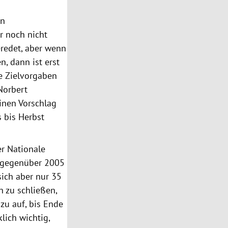
en
r noch nicht
eredet, aber wenn
, dann ist erst
he Zielvorgaben
 Norbert
einen Vorschlag
s bis Herbst
er Nationale
0 gegenüber 2005
ich aber nur 35
n zu schließen,
zu auf, bis Ende
lich wichtig,