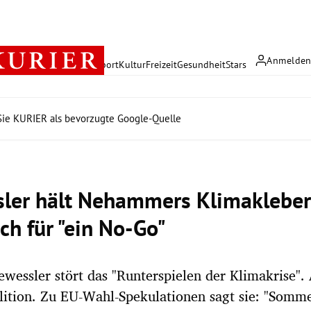
Anmelde
rreich
Politik
Wirtschaft
Sport
Kultur
Freizeit
Gesundheit
Stars
ie KURIER als bevorzugte Google-Quelle
ler hält Nehammers Klimakleber
ch für "ein No-Go"
wessler stört das "Runterspielen der Klimakrise". 
lition. Zu EU-Wahl-Spekulationen sagt sie: "Somme