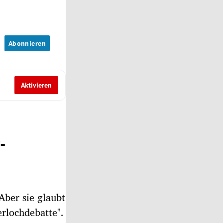
n
Abonnieren
Aktivieren
-
Aber sie glaubt
rlochdebatte".