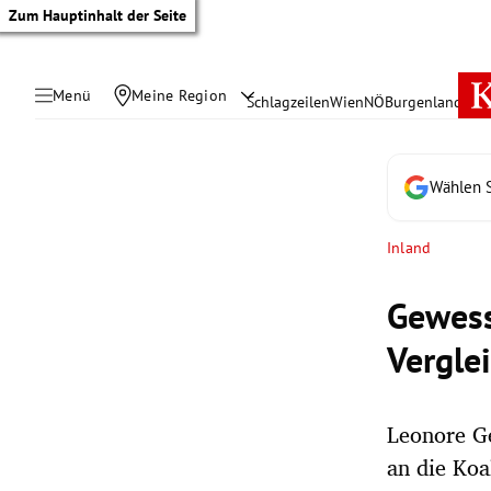
Zum Hauptinhalt der Seite
Menü
Meine Region
Schlagzeilen
Wien
NÖ
Burgenland
Öste
Wählen S
Inland
Gewess
Verglei
Leonore Ge
tik Untermenü
an die Koa
rreich Untermenü