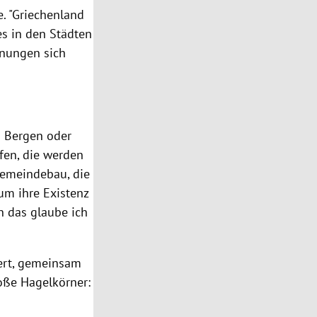
e. "Griechenland
es in den Städten
hnungen sich
n Bergen oder
fen, die werden
Gemeindebau, die
um ihre Existenz
n das glaube ich
dert, gemeinsam
oße Hagelkörner: