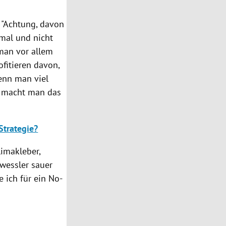
 "Achtung, davon
mal und nicht
 man vor allem
ofitieren davon,
enn man viel
n macht man das
Strategie?
limakleber,
ewessler sauer
e ich für ein No-