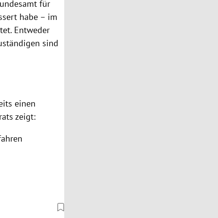
 Bundesamt für
ssert habe – im
itet. Entweder
Zuständigen sind
eits einen
rats
zeigt:
fahren