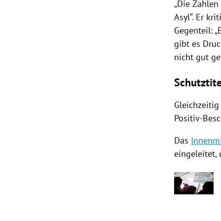
„Die Zahlen 
Asyl
“. Er kri
Gegenteil: „
gibt es Dru
nicht gut ge
Schutztit
Gleichzeiti
Positiv-Bes
Das
Innenmi
eingeleitet