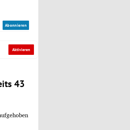
n
Abonnieren
Aktivieren
eits 43
 aufgehoben