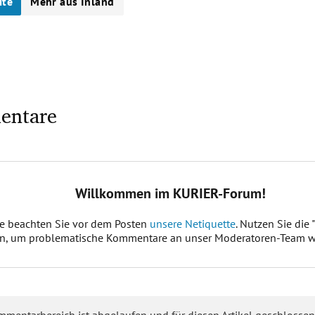
ite
Mehr aus Inland
entare