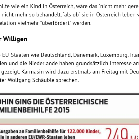
ilfe
wie ein Kind in
Österreich
, wäre das "nicht mehr gere
nicht mehr so behandelt, "als ob" sie in
Österreich
leben 
elation vielmehr "überfördert" werden.
r Willigen
e EU-Staaten wie
Deutschland
,
Dänemark
,
Luxemburg
,
Irl
ien
und die
Niederlande
haben grundsätzlich Interesse a
 gezeigt.
Karmasin
wird dazu erstmals am Freitag mit
Deu
ter
Wolfgang Schäuble
sprechen.