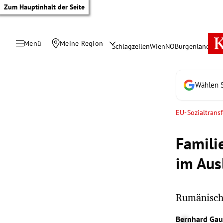
Zum Hauptinhalt der Seite
Menü
Meine Region
Schlagzeilen
Wien
NÖ
Burgenland
Öste
Wählen S
EU-Sozialtransf
Famili
im Aus
Rumänische
tik Untermenü
Bernhard Gau
rreich Untermenü