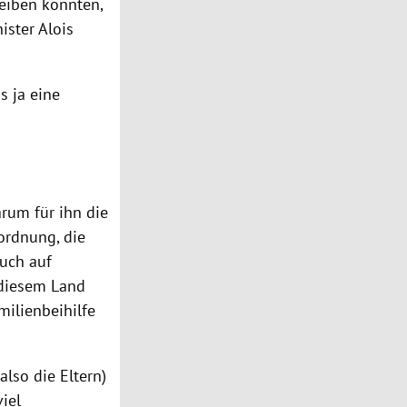
iben könnten,
nister
Alois
s ja eine
arum für ihn die
ordnung, die
uch auf
 diesem Land
milienbeihilfe
also die Eltern)
iel