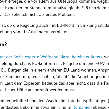
24-h-Pfleger, die vor allem aus
Osteuropa
kommen, wegble
ege-Experten im Standard mutmaßte glaubt SPÖ-Sozialmi
: "Das sehe ich nicht als erstes Problem."
 ist, ob die Regelung auch mit EU-Recht in Einklang ist, da
tellung von EU-Ausländern verbietet.
rm?
at der Sozialexperte Wolfgang Mazal bereits erläutert
, w
gelung durchaus EU-konform ist: Es gehe um jene EU-Ver
s EU-Bürger, die in einem anderen EU-Land wohnen, Anspr
für Familienmitglieder haben, "als ob" die Angehörigen in
n. Laut dem Experten bedeute das aber nicht, dass die
Fa
nheitlicher Höhe ausbezahlt werden muss.
milienbeihilfe
habe den Zweck, die Unterhaltspflichtigen (
zu entlasten. Bekomme etwa ein Kind in
Rumänien
ebenso v