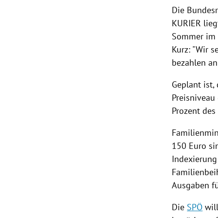
Die
Bundesr
KURIER lieg
Sommer im P
Kurz
: "Wir 
bezahlen an
Geplant ist,
Preisniveau
Prozent des
Familienmin
150 Euro si
Indexierung
Familienbeih
Ausgaben fü
Die
SPÖ
wil