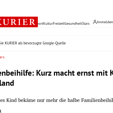
Anmelde
rreich
Politik
Wirtschaft
Sport
Kultur
Freizeit
Gesundheit
Stars
ie KURIER als bevorzugte Google-Quelle
ers
enbeihilfe: Kurz macht ernst mit
land
s Kind bekäme nur mehr die halbe Familienbeihil
l