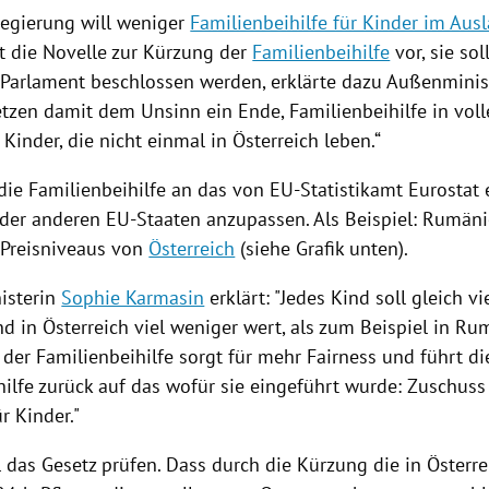
egierung
will weniger
Familienbeihilfe für Kinder im Aus
t die Novelle zur
Kürzung
der
Familienbeihilfe
vor, sie sol
arlament beschlossen werden, erklärte dazu Außenmini
setzen damit dem Unsinn ein Ende,
Familienbeihilfe
in voll
 Kinder, die nicht einmal in
Österreich
leben.“
 die
Familienbeihilfe
an das von EU-Statistikamt
Eurostat
 der anderen EU-Staaten anzupassen. Als Beispiel:
Rumäni
 Preisniveaus von
Österreich
(siehe Grafik unten).
isterin
Sophie Karmasin
erklärt: "Jedes Kind soll gleich vi
nd in
Österreich
viel weniger wert, als zum Beispiel in
Rum
 der
Familienbeihilfe
sorgt für mehr Fairness und führt di
ilfe
zurück auf das wofür sie eingeführt wurde: Zuschuss
r Kinder."
l das Gesetz prüfen. Dass durch die
Kürzung
die in
Österre