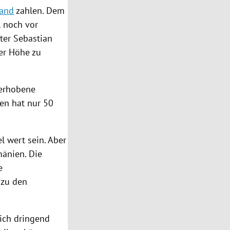
land
zahlen. Dem
l noch vor
ster
Sebastian
er Höhe zu
erhobene
en
hat nur 50
el wert sein. Aber
änien
. Die
e
 zu den
ich
dringend