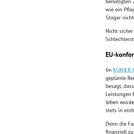
benötigten 
wie ein Pfl
Stöger
nicht
Nicht sicher
Schlechters
EU-konfo
Im
KURIER h
geplante Re
besagt, das
Leistungen 
leben würde
stets in ei
Denn die
Fa
finanziell 