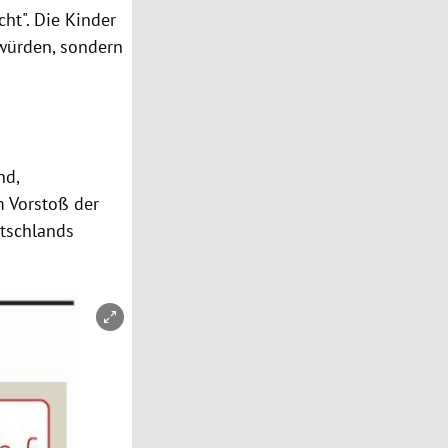
cht". Die Kinder
würden, sondern
and
,
m Vorstoß der
tschlands