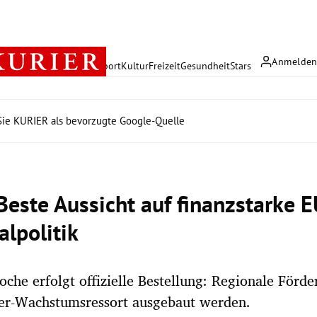
Anmelde
rreich
Politik
Wirtschaft
Sport
Kultur
Freizeit
Gesundheit
Stars
ie KURIER als bevorzugte Google-Quelle
Beste Aussicht auf finanzstarke E
alpolitik
che erfolgt offizielle Bestellung: Regionale Förd
er-Wachstumsressort ausgebaut werden.