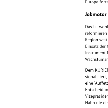
Europa
fort
Jobmotor
Das ist woh
reformieren
Region wett
Einsatz der 
Instrument 
Wachstumsmo
Dem KURIER
signalisiert
eine "Auffet
Entscheidun
Vizepräside
Hahn
nie ei