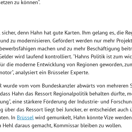
setzen zu können".
l sicher, denn
Hahn
hat gute Karten. Ihm gelang es, die Reg
 und zu modernisieren. Gefördert werden nur mehr Projekt
bewerbsfähigen machen und zu mehr Beschäftigung beitr
Gelder wird laufend kontrolliert. "
Hahns
Politik ist zum wi
für die moderne Entwicklung von Regionen geworden, zu
tor", analysiert ein Brüsseler Experte.
 wurde vom vom Bundeskanzler abwärts von mehreren S
, dass
Hahn
das Ressort Regionalpolitik behalten dürfte, m
tung", eine stärkere Förderung der Industrie- und Forsch
g über das Ressort liegt bei
Juncker
, er entscheidet auch 
nten. In
Brüssel
wird gemunkelt,
Hahn
könnte Vize werden.
n Hehl daraus gemacht, Kommissar bleiben zu wollen.