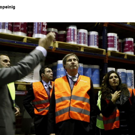
opeinig
Hinweis öffnen/schließen