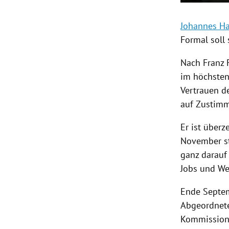
Johannes H
Formal soll
Nach
Franz 
im höchsten
Vertrauen d
auf Zustimm
Er ist über
November st
ganz darauf 
Jobs und We
Ende Septem
Abgeordnete
Kommission