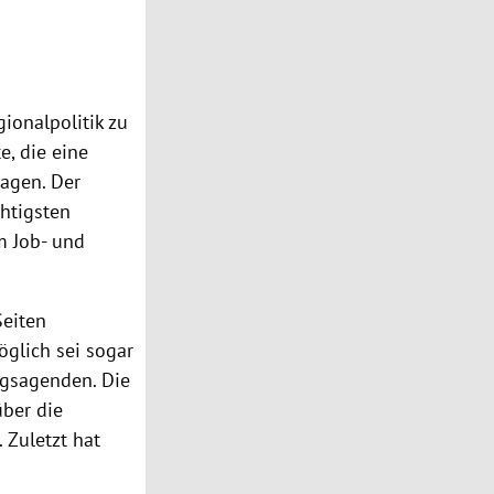
ionalpolitik zu
e, die eine
agen. Der
chtigsten
m Job- und
eiten
öglich sei sogar
ungsagenden. Die
über die
 Zuletzt hat