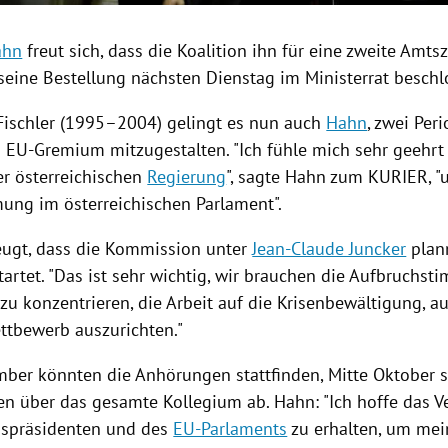
ahn
freut sich, dass die Koalition ihn für eine zweite Amtsz
 seine Bestellung nächsten Dienstag im Ministerrat besch
Fischler
(1995–2004) gelingt es nun auch
Hahn
, zwei Peri
 EU-Gremium mitzugestalten. "Ich fühle mich sehr geehrt
er österreichischen
Regierung
", sagte
Hahn
zum KURIER, "u
ung im österreichischen Parlament".
zeugt, dass die Kommission unter
Jean-Claude Juncker
plan
artet. "Das ist sehr wichtig, wir brauchen die Aufbruchs
zu konzentrieren, die Arbeit auf die Krisenbewältigung, 
ttbewerb auszurichten."
ber könnten die Anhörungen stattfinden, Mitte Oktober 
n über das gesamte Kollegium ab.
Hahn
: "Ich hoffe das 
spräsidenten und des
EU-Parlaments
zu erhalten, um mein