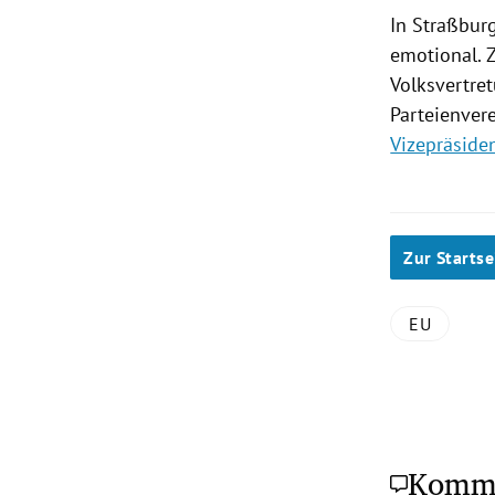
In
Straßbur
emotional. 
Volksvertre
Parteienver
Vizepräside
Zur Startse
EU
Komm