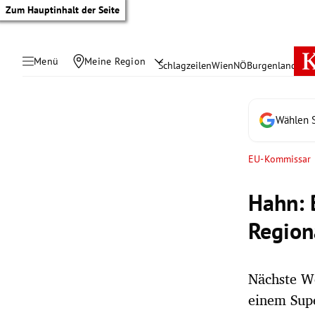
Zum Hauptinhalt der Seite
Menü
Meine Region
Schlagzeilen
Wien
NÖ
Burgenland
Öste
Wählen S
EU-Kommissar
Hahn: 
Region
Nächste Wo
tik Untermenü
einem Sup
rreich Untermenü