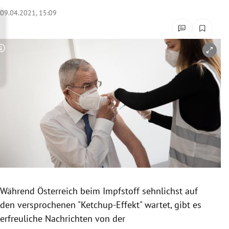
rreich Untermenü
09.04.2021, 15:09
rt Untermenü
Copyright-Hinweis öffnen/schließen
schaft Untermenü
s Untermenü
zeit Untermenü
undheit Untermenü
tur Untermenü
nung Untermenü
Während Österreich beim Impfstoff sehnlichst auf
den versprochenen "Ketchup-Effekt" wartet, gibt es
lität Untermenü
erfreuliche Nachrichten von der