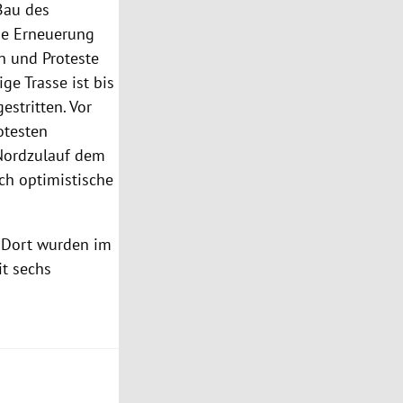
Bau des
die Erneuerung
n und Proteste
e Trasse ist bis
estritten. Vor
otesten
-Nordzulauf dem
ch optimistische
: Dort wurden im
it sechs