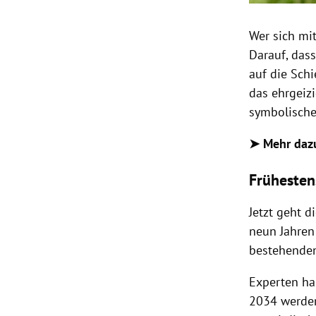
Wer sich mi
Darauf, das
auf die Sch
das ehrgeizi
symbolische 
➤ Mehr daz
Frühesten
Jetzt geht d
neun Jahren
bestehenden
Experten hal
2034 werden,