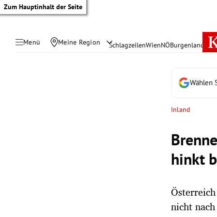
Zum Hauptinhalt der Seite
Menü
Meine Region
Schlagzeilen
Wien
NÖ
Burgenland
Öste
Wählen S
Inland
Brenne
hinkt 
Österreich
tik Untermenü
nicht nach
rreich Untermenü