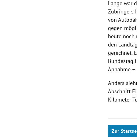
Lange war d
Zubringers 
von Autobah
gegen mögli
heute noch n
den Landtag
gerechnet. 
Bundestag i
Annahme – s
Anders sieh
Abschnitt E
Kilometer T
Zur Startse