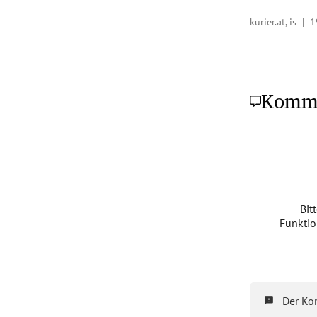
kurier.at, is |
1
Komm