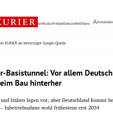
Anmelde
rreich
Politik
Wirtschaft
Sport
Kultur
Freizeit
Gesundheit
Stars
ie KURIER als bevorzugte Google-Quelle
r-Basistunnel: Vor allem Deutsc
beim Bau hinterher
 und Italien legen vor, aber Deutschland kommt b
 – Inbetriebnahme wohl frühestens erst 2034