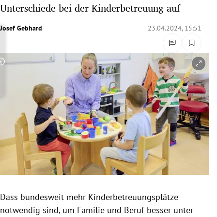
Unterschiede bei der Kinderbetreuung auf
rreich Untermenü
Josef Gebhard
23.04.2024, 15:51
rt Untermenü
schaft Untermenü
Copyright-Hinweis öffnen/schließen
s Untermenü
zeit Untermenü
undheit Untermenü
tur Untermenü
nung Untermenü
lität Untermenü
Dass bundesweit mehr Kinderbetreuungsplätze
notwendig sind, um Familie und Beruf besser unter