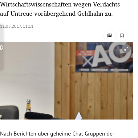
Wirtschaftswissenschaften wegen Verdachts
rreich Untermenü
auf Untreue vorübergehend Geldhahn zu.
rt Untermenü
11.05.2017, 11:11
schaft Untermenü
Copyright-Hinweis öffnen/schließen
s Untermenü
zeit Untermenü
undheit Untermenü
tur Untermenü
nung Untermenü
lität Untermenü
Nach Berichten über geheime Chat-Gruppen der