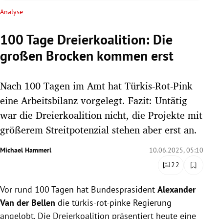
rreich Untermenü
Analyse
rt Untermenü
100 Tage Dreierkoalition: Die
großen Brocken kommen erst
schaft Untermenü
s Untermenü
Nach 100 Tagen im Amt hat Türkis-Rot-Pink
eine Arbeitsbilanz vorgelegt. Fazit: Untätig
zeit Untermenü
war die Dreierkoalition nicht, die Projekte mit
größerem Streitpotenzial stehen aber erst an.
undheit Untermenü
Michael Hammerl
10.06.2025, 05:10
tur Untermenü
22
nung Untermenü
Vor rund 100 Tagen hat Bundespräsident
Alexander
lität Untermenü
Van der Bellen
die türkis-rot-pinke Regierung
angelobt. Die Dreierkoalition präsentiert heute eine