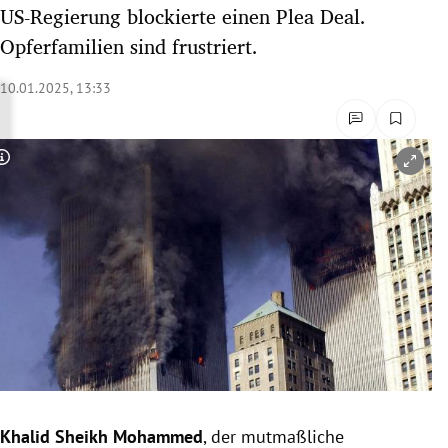
US-Regierung blockierte einen Plea Deal.
rreich Untermenü
Opferfamilien sind frustriert.
rt Untermenü
10.01.2025, 13:33
schaft Untermenü
s Untermenü
Copyright-Hinweis öffnen/schließen
zeit Untermenü
undheit Untermenü
tur Untermenü
nung Untermenü
lität Untermenü
Khalid Sheikh Mohammed
, der mutmaßliche