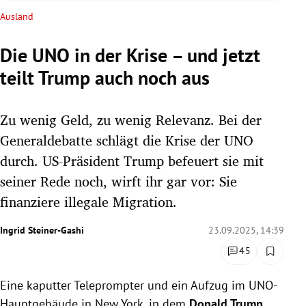
rreich Untermenü
Ausland
rt Untermenü
Die UNO in der Krise – und jetzt
teilt Trump auch noch aus
schaft Untermenü
s Untermenü
Zu wenig Geld, zu wenig Relevanz. Bei der
Generaldebatte schlägt die Krise der UNO
zeit Untermenü
durch. US-Präsident Trump befeuert sie mit
seiner Rede noch, wirft ihr gar vor: Sie
undheit Untermenü
finanziere illegale Migration.
tur Untermenü
Ingrid Steiner-Gashi
23.09.2025, 14:39
nung Untermenü
45
lität Untermenü
Eine kaputter Teleprompter und ein Aufzug im UNO-
Hauptgebäude in New York, in dem
Donald Trump