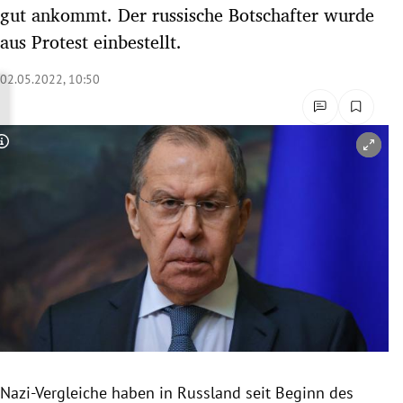
gut ankommt. Der russische Botschafter wurde
rreich Untermenü
aus Protest einbestellt.
rt Untermenü
02.05.2022, 10:50
schaft Untermenü
s Untermenü
Copyright-Hinweis öffnen/schließen
zeit Untermenü
undheit Untermenü
tur Untermenü
nung Untermenü
lität Untermenü
Nazi-Vergleiche haben in Russland seit Beginn des