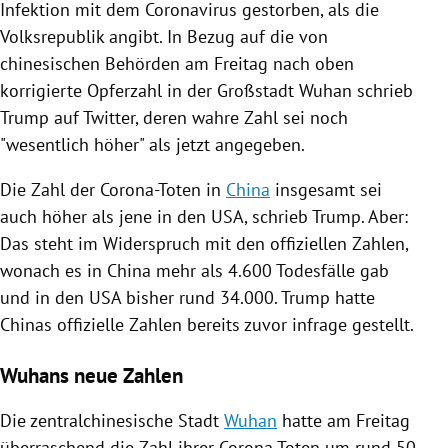
Infektion mit dem Coronavirus gestorben, als die
Volksrepublik
angibt. In Bezug auf die von
chinesischen Behörden am Freitag nach oben
korrigierte Opferzahl in der Großstadt
Wuhan
schrieb
Trump
auf
Twitter
, deren wahre Zahl sei noch
"wesentlich höher" als jetzt angegeben.
Die Zahl der Corona-Toten in
China
insgesamt sei
auch höher als jene in den
USA
, schrieb
Trump
. Aber:
Das steht im Widerspruch mit den offiziellen Zahlen,
wonach es in
China
mehr als 4.600
Todesfälle
gab
und in den
USA
bisher rund 34.000.
Trump
hatte
Chinas
offizielle Zahlen bereits zuvor infrage gestellt.
Wuhans neue Zahlen
Die zentralchinesische Stadt
Wuhan
hatte am Freitag
überraschend die Zahl ihrer Corona-Toten um rund 50