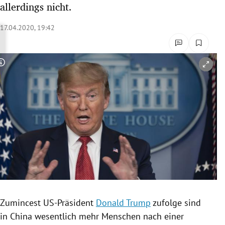
allerdings nicht.
rreich Untermenü
17.04.2020, 19:42
rt Untermenü
schaft Untermenü
Copyright-Hinweis öffnen/schließen
s Untermenü
zeit Untermenü
undheit Untermenü
tur Untermenü
nung Untermenü
Zumincest US-Präsident
Donald Trump
zufolge sind
lität Untermenü
in
China
wesentlich mehr Menschen nach einer