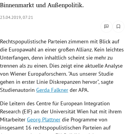
Binnenmarkt und Außenpolitik.
rreich Untermenü
23.04.2019, 07:21
rt Untermenü
schaft Untermenü
Rechtspopulistische Parteien zimmern mit Blick auf
die
Europawahl
an einer großen Allianz. Kein leichtes
s Untermenü
Unterfangen, denn inhaltlich scheint sie mehr zu
zeit Untermenü
trennen als zu einen. Dies zeigt eine aktuelle Analyse
von Wiener Europaforschern. "Aus unserer Studie
undheit Untermenü
gehen in erster Linie Diskrepanzen hervor", sagte
Studienautorin
Gerda Falkner
der
APA
.
tur Untermenü
Die Leitern des Centre für European Integration
nung Untermenü
Research (EIF) an der
Universität Wien
hat mit ihrem
Mitarbeiter
Georg Plattner
die Programme von
lität Untermenü
insgesamt 16 rechtspopulistischen Parteien auf