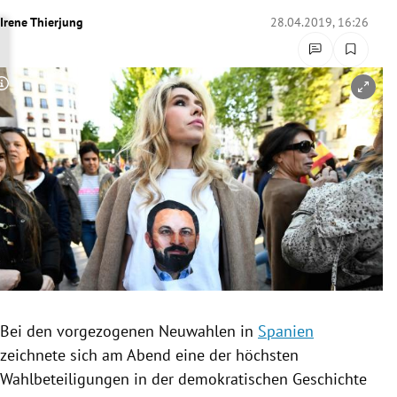
rreich Untermenü
Irene Thierjung
28.04.2019, 16:26
rt Untermenü
Copyright-Hinweis öffnen/schließen
schaft Untermenü
s Untermenü
zeit Untermenü
undheit Untermenü
tur Untermenü
nung Untermenü
Bei den vorgezogenen Neuwahlen in
Spanien
zeichnete sich am Abend eine der höchsten
lität Untermenü
Wahlbeteiligungen
in der demokratischen Geschichte