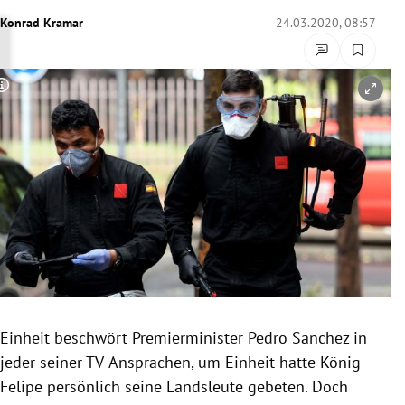
rreich Untermenü
Konrad Kramar
24.03.2020, 08:57
rt Untermenü
Copyright-Hinweis öffnen/schließen
schaft Untermenü
s Untermenü
zeit Untermenü
undheit Untermenü
tur Untermenü
nung Untermenü
Einheit beschwört Premierminister
Pedro Sanchez
in
jeder seiner TV-Ansprachen, um Einheit hatte König
lität Untermenü
Felipe persönlich seine Landsleute gebeten. Doch