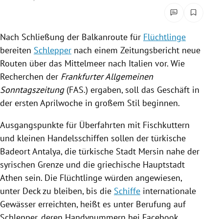
rreich Untermenü
rt Untermenü
Nach Schließung der
Balkanroute
für
Flüchtlinge
bereiten
Schlepper
nach einem Zeitungsbericht neue
schaft Untermenü
Routen über das
Mittelmeer
nach
Italien
vor. Wie
Recherchen der
Frankfurter Allgemeinen
s Untermenü
Sonntagszeitung
(FAS.) ergaben, soll das Geschäft in
der ersten Aprilwoche in großem Stil beginnen.
zeit Untermenü
Ausgangspunkte für Überfahrten mit Fischkuttern
undheit Untermenü
und kleinen Handelsschiffen sollen der türkische
Badeort
Antalya
, die türkische Stadt
Mersin
nahe der
tur Untermenü
syrischen Grenze und die griechische Hauptstadt
nung Untermenü
Athen
sein. Die Flüchtlinge würden angewiesen,
unter Deck zu bleiben, bis die
Schiffe
internationale
lität Untermenü
Gewässer erreichten, heißt es unter Berufung auf
Schlepper
, deren Handynummern bei
Facebook