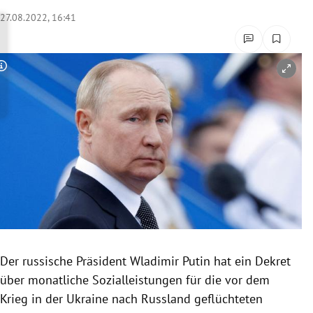
rreich Untermenü
27.08.2022, 16:41
rt Untermenü
Copyright-Hinweis öffnen/schließen
schaft Untermenü
s Untermenü
zeit Untermenü
undheit Untermenü
tur Untermenü
nung Untermenü
Der russische Präsident Wladimir Putin hat ein Dekret
über monatliche Sozialleistungen für die vor dem
lität Untermenü
Krieg in der Ukraine nach Russland geflüchteten