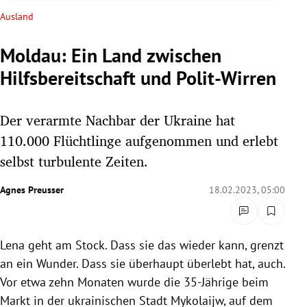
rreich Untermenü
Ausland
rt Untermenü
Moldau: Ein Land zwischen
Hilfsbereitschaft und Polit-Wirren
schaft Untermenü
s Untermenü
Der verarmte Nachbar der Ukraine hat
110.000 Flüchtlinge aufgenommen und erlebt
zeit Untermenü
selbst turbulente Zeiten.
undheit Untermenü
Agnes Preusser
18.02.2023, 05:00
tur Untermenü
Lena geht am Stock. Dass sie das wieder kann, grenzt
nung Untermenü
an ein Wunder. Dass sie überhaupt überlebt hat, auch.
lität Untermenü
Vor etwa zehn Monaten wurde die 35-Jährige beim
Markt in der ukrainischen Stadt Mykolaijw, auf dem