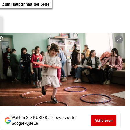
Zum Hauptinhalt der Seite
Copyright-Hinweis öffnen/schließen
Wählen Sie KURIER als bevorzugte
Aktivieren
tik Untermenü
Google-Quelle