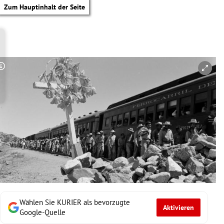
Zum Hauptinhalt der Seite
Copyright-Hinweis öffnen/schließen
Wählen Sie KURIER als bevorzugte
Aktivieren
tik Untermenü
Google-Quelle