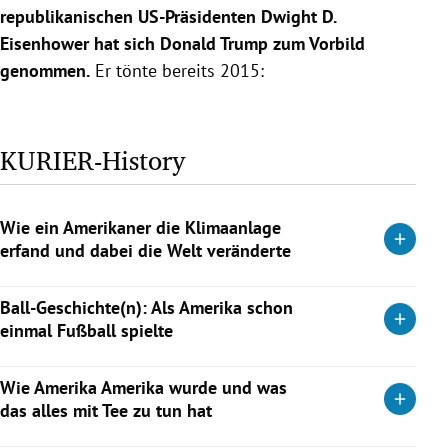
republikanischen US-Präsidenten Dwight D.
Eisenhower hat sich Donald Trump zum Vorbild
genommen.
Er tönte bereits 2015:
KURIER-History
Wie ein Amerikaner die Klimaanlage
erfand und dabei die Welt veränderte
Als 1902 eine Maschine in Betrieb ging, die den Sommer
Ball-Geschichte(n): Als Amerika schon
zähmte, dachte niemand an die Folgen: Das Kastl machte die
einmal Fußball spielte
Globalisierung erst möglich und weltvergessene
Tropennester zu boomenden Metropolen.
Wer das Spiel mit dem Ball erfunden hat, wann Amerika
Wie Amerika Amerika wurde und was
seine ersten Kicker hervorbrachte und warum das Vorurteil,
Weiterlesen
das alles mit Tee zu tun hat
die Gastgeber der aktuellen WM seien keine „richtigen“
Fußball-Länder, nicht stimmt.