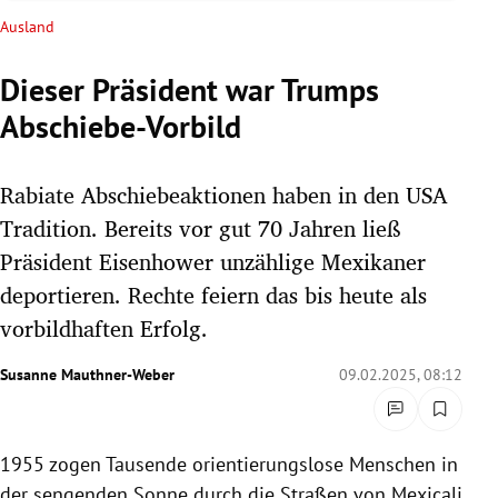
rreich Untermenü
Ausland
rt Untermenü
Dieser Präsident war Trumps
Abschiebe-Vorbild
schaft Untermenü
s Untermenü
Rabiate Abschiebeaktionen haben in den USA
Tradition. Bereits vor gut 70 Jahren ließ
zeit Untermenü
Präsident Eisenhower unzählige Mexikaner
deportieren. Rechte feiern das bis heute als
undheit Untermenü
vorbildhaften Erfolg.
tur Untermenü
Susanne Mauthner-Weber
09.02.2025, 08:12
nung Untermenü
lität Untermenü
1955 zogen Tausende orientierungslose Menschen in
der sengenden Sonne durch die Straßen von Mexicali