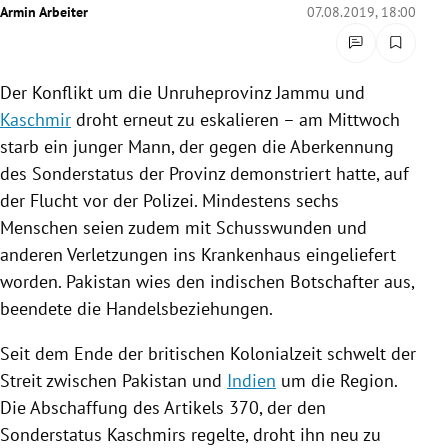
Armin Arbeiter
07.08.2019, 18:00
rreich Untermenü
rt Untermenü
Der
Konflikt
um die Unruheprovinz
Jammu
und
schaft Untermenü
Kaschmir
droht erneut zu eskalieren – am Mittwoch
starb ein junger Mann, der gegen die Aberkennung
s Untermenü
des
Sonderstatus
der Provinz demonstriert hatte, auf
der Flucht vor der
Polizei
. Mindestens sechs
zeit Untermenü
Menschen seien zudem mit Schusswunden und
anderen Verletzungen ins Krankenhaus eingeliefert
undheit Untermenü
worden.
Pakistan
wies den indischen Botschafter aus,
beendete die Handelsbeziehungen.
tur Untermenü
Seit dem Ende der britischen Kolonialzeit schwelt der
nung Untermenü
Streit zwischen
Pakistan
und
Indien
um die Region.
lität Untermenü
Die Abschaffung des Artikels 370, der den
Sonderstatus
Kaschmirs
regelte, droht ihn neu zu