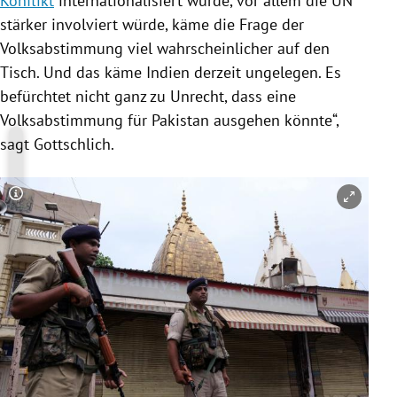
Konflikt
internationalisiert würde, vor allem die
UN
stärker involviert würde, käme die Frage der
Volksabstimmung
viel wahrscheinlicher auf den
Tisch. Und das käme
Indien
derzeit ungelegen. Es
befürchtet nicht ganz zu Unrecht, dass eine
Volksabstimmung
für
Pakistan
ausgehen könnte“,
sagt
Gottschlich
.
Copyright-Hinweis öffnen/schließen