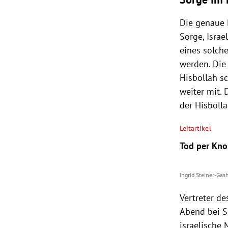
Die genaue 
Sorge, Isra
eines solch
werden. Die
Hisbollah sc
weiter mit.
der Hisbolla
Leitartikel
Tod per Knop
Ingrid Steiner-Gas
Vertreter de
Abend bei Si
israelische