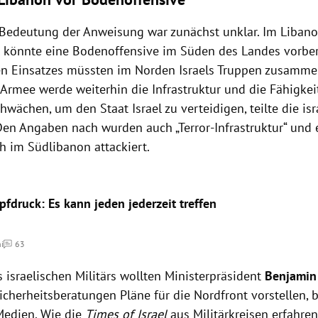
Bedeutung der Anweisung war zunächst unklar. Im Libano
el könnte eine Bodenoffensive im Süden des Landes vorbere
en Einsatzes müssten im Norden Israels Truppen zusamm
 Armee werde weiterhin die Infrastruktur und die Fähigkei
hwächen, um den Staat Israel zu verteidigen, teilte die is
 Den Angaben nach wurden auch „Terror-Infrastruktur“ und
h im Südlibanon attackiert.
fdruck: Es kann jeden jederzeit treffen
hi
63
Kommentare
s israelischen Militärs wollten Ministerpräsident
Benjamin
cherheitsberatungen Pläne für die Nordfront vorstellen, 
 Medien. Wie die
Times of Israel
aus Militärkreisen erfahren