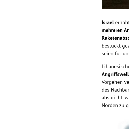
Israel
erhöh
mehreren An
Raketenabs
bestückt gew
seien für un
Libanesisch
Angriffswel
Vorgehen ve
des Nachbarl
abspricht, 
Norden zu g