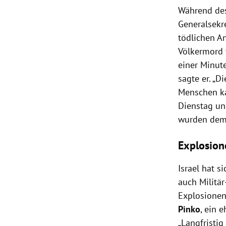
Während des
Generalsekr
tödlichen An
Völkermord 
einer Minute
sagte er. „D
Menschen ka
Dienstag un
wurden demn
Explosione
Israel hat s
auch Militä
Explosionen.
Pinko
, ein 
„Langfristig