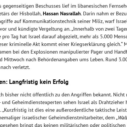
 gegenseitigen Beschusses lief im libanesischen Fernseh
etärs der Hisbollah,
Hassan Nasrallah
. Darin nahm er Bezu
griffe auf Kommunikationstechnik seiner Miliz, warf Israe
vor und kündigte Vergeltung an. „Innerhalb von zwei Tag
 pro Tag hat Israel darauf abgezielt, mehr als 5.000 Mensc
ieser kriminelle Akt kommt einer Kriegserklärung gleich.“
men bei den Explosionen manipulierter Pager und Hand
d Mittwoch nach Behördenangaben ums Leben. Rund 3.00
ach verletzt.
n: Langfristig kein Erfolg
ich bisher nicht öffentlich zu den Angriffen bekannt. Nicht 
r- und Geheimdienstexperten sehen Israel als Drahtzieher 
 „Kurzfristig ist dies eine außerordentliche taktische Leis
ehemaliger israelischer Geheimdienstmitarbeiter, dem „
Wall
 gesehen bringt das keinen militärischen oder politischen 