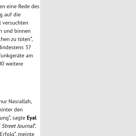
en eine Rede des
g auf die
l versuchten
en und binnen
hen zu töten“,
 Mindestens 37
funkgeräte am
0 weitere
nur Nasrallah,
hinter den
tung“, sagte
Eyal
 Street Journal
“.
Erfolg“, meinte