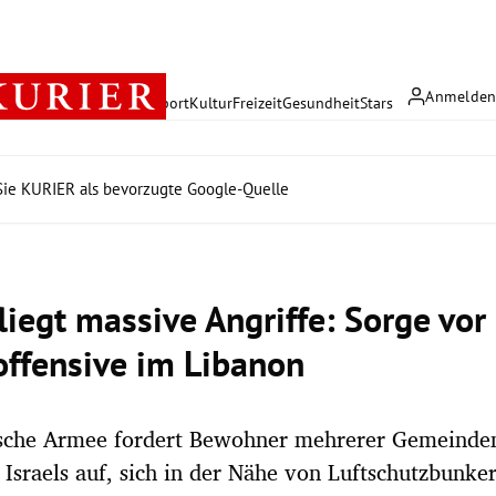
Anmelde
rreich
Politik
Wirtschaft
Sport
Kultur
Freizeit
Gesundheit
Stars
ie KURIER als bevorzugte Google-Quelle
fliegt massive Angriffe: Sorge vor
ffensive im Libanon
lische Armee fordert Bewohner mehrerer Gemeinde
Israels auf, sich in der Nähe von Luftschutzbunke