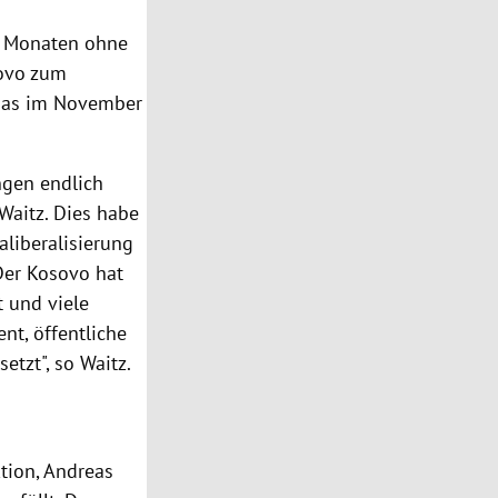
ei Monaten ohne
sovo zum
 das im November
ngen endlich
Waitz. Dies habe
aliberalisierung
Der Kosovo hat
t und viele
t, öffentliche
tzt", so Waitz.
tion, Andreas