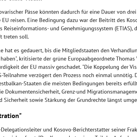
ovarischer Pässe könnten dadurch für eine Dauer von dr
e EU reisen. Eine Bedingung dazu war der Beitritt des Ko
s Reiseinformations- und Genehmigungssystem (ETIAS),
t treten soll.
ge hat es gedauert, bis die Mitgliedstaaten den Verhandlu
haben", kritisierte der grüne Europaabgeordnete Thomas 
rdigkeit der EU massiv geschadet. "Die Koppelung der Vis
S-Teilnahme verzögert den Prozess noch einmal unnötig. 
estbalkan-Staaten die meisten Bedingungen bereits erfüll
e Dokumentensicherheit, Grenz-und Migrationsmanagemen
 Sicherheit sowie Stärkung der Grundrechte längst umgese
tration"
Delegationsleiter und Kosovo-Berichterstatter seiner Frak