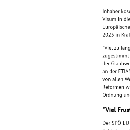
Inhaber kos
Visum in di
Europäische
2023 in Kraf
"Viel zu lan
zugestimmt 
der Glaubwü
an der ETIA
von allen W
Reformen wi
Ordnung und
"Viel Frus
Der SPÖ-EU-