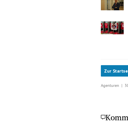
Zur Startse
Agenturen |
3
Komm