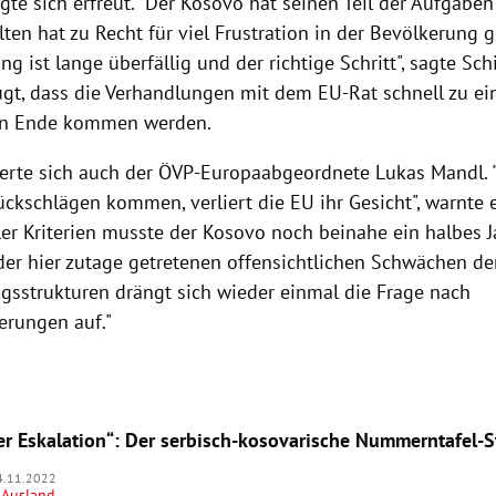
igte sich erfreut. "Der Kosovo hat seinen Teil der Aufgaben 
ten hat zu Recht für viel Frustration in der Bevölkerung g
ung ist lange überfällig und der richtige Schritt", sagte Sch
ugt, dass die Verhandlungen mit dem EU-Rat schnell zu e
hen Ende kommen werden.
erte sich auch der ÖVP-Europaabgeordnete Lukas Mandl. "
ckschlägen kommen, verliert die EU ihr Gesicht", warnte e
ler Kriterien musste der Kosovo noch beinahe ein halbes 
der hier zutage getretenen offensichtlichen Schwächen de
gsstrukturen drängt sich wieder einmal die Frage nach
erungen auf."
er Eskalation“: Der serbisch-kosovarische Nummerntafel-St
4.11.2022
Ausland