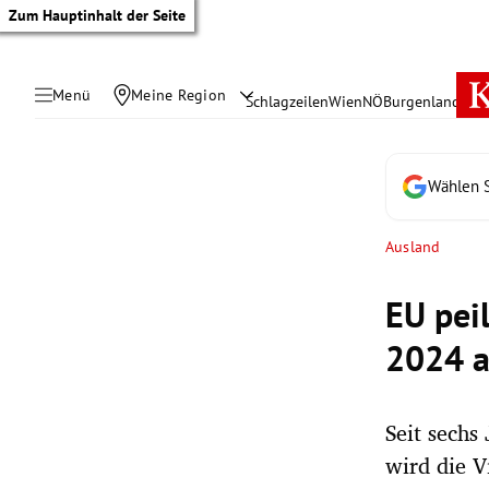
Zum Hauptinhalt der Seite
Menü
Meine Region
Schlagzeilen
Wien
NÖ
Burgenland
Öste
Wählen S
Ausland
EU pei
2024 
Seit sechs
tik Untermenü
wird die V
rreich Untermenü