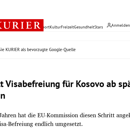
Anmelde
rreich
Politik
Wirtschaft
Sport
Kultur
Freizeit
Gesundheit
Stars
ie KURIER als bevorzugte Google-Quelle
lt Visabefreiung für Kosovo ab sp
an
 Jahren hat die EU-Kommission diesen Schritt angek
isa-Befreiung endlich umgesetzt.