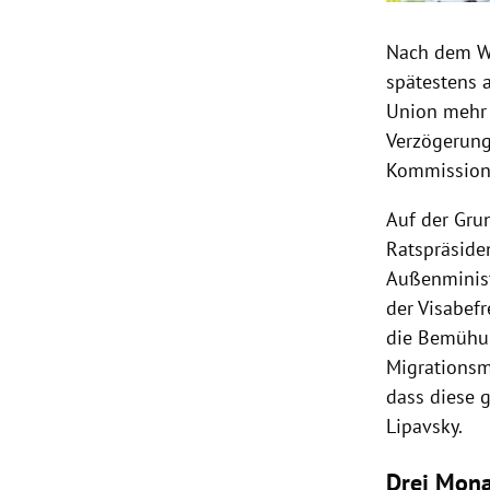
Nach dem Wi
spätestens a
Union mehr 
Verzögerung
Kommission 
Auf der Gru
Ratspräside
Außenminist
der Visabef
die Bemühun
Migrationsm
dass diese 
Lipavsky.
Drei Mon