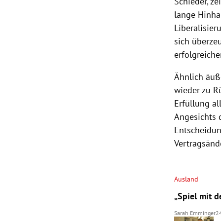
Schieder, ze
lange Hinhal
Liberalisier
sich überze
erfolgreic
Ähnlich äuß
wieder zu Rü
Erfüllung al
Angesichts 
Entscheidun
Vertragsänd
Ausland
„Spiel mit d
Sarah Emminger
2