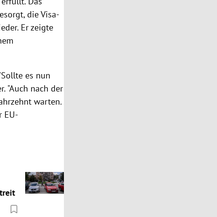
erfüllt. Das
esorgt, die Visa-
ieder. Er zeigte
inem
Sollte es nun
r. "Auch nach der
Jahrzehnt warten.
r EU-
reit