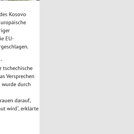
 des Kosovo
 Europäische
riger
ie EU-
rgeschlagen.
-
r tschechische
das Versprechen
g wurde durch
rauen darauf,
t wird", erklärte