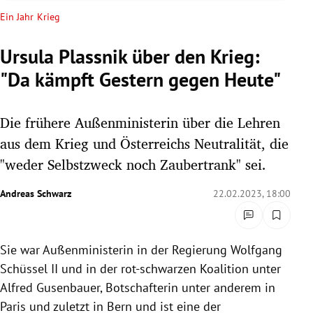
rreich Untermenü
Ein Jahr Krieg
rt Untermenü
Ursula Plassnik über den Krieg:
"Da kämpft Gestern gegen Heute"
schaft Untermenü
s Untermenü
Die frühere Außenministerin über die Lehren
aus dem Krieg und Österreichs Neutralität, die
zeit Untermenü
"weder Selbstzweck noch Zaubertrank" sei.
undheit Untermenü
Andreas Schwarz
22.02.2023, 18:00
tur Untermenü
Sie war Außenministerin in der Regierung Wolfgang
nung Untermenü
Schüssel II und in der rot-schwarzen Koalition unter
lität Untermenü
Alfred Gusenbauer, Botschafterin unter anderem in
Paris und zuletzt in Bern und ist eine der