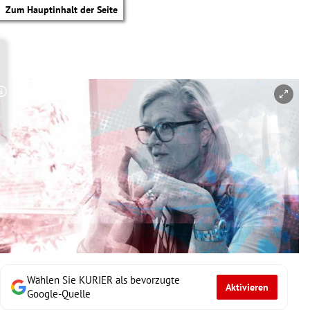
Zum Hauptinhalt der Seite
Copyright-Hinweis öffnen/schließen
Wählen Sie KURIER als bevorzugte
Aktivieren
tik Untermenü
Google-Quelle