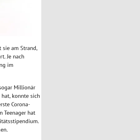
t sie am Strand,
t. Je nach
ing im
ogar Millionär
 hat, konnte sich
erste Corona-
n Teenager hat
itätsstipendium.
men.