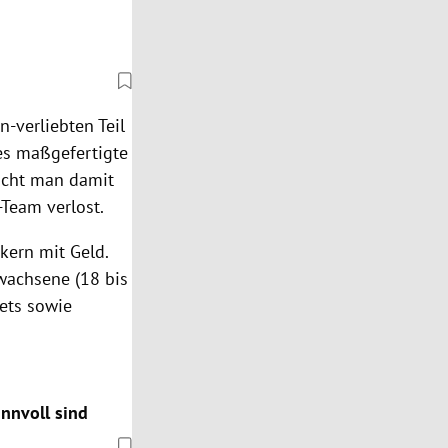
-verliebten Teil
r es maßgefertigte
acht man damit
-Team verlost.
kern mit Geld.
wachsene (18 bis
kets sowie
innvoll sind