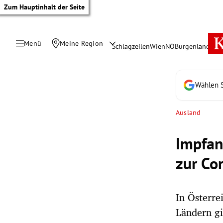
Zum Hauptinhalt der Seite
Menü
Meine Region
Schlagzeilen
Wien
NÖ
Burgenland
Öste
Wählen S
Ausland
Impfanr
zur Co
In Österre
tik Untermenü
Ländern gi
rreich Untermenü