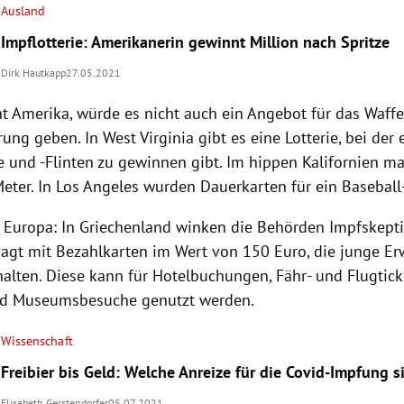
Ausland
Impflotterie: Amerikanerin gewinnt Million nach Spritze
Dirk Hautkapp
27.05.2021
t Amerika, würde es nicht auch ein Angebot für das Waffen
rung geben.
In West Virginia gibt es eine Lotterie, bei de
 und -Flinten zu gewinnen gibt. Im hippen Kalifornien m
eter. I
n Los Angeles wurden Dauerkarten für ein Baseball
 Europa: In Griechenland winken die Behörden Impfskepti
agt mit Bezahlkarten im Wert von 150 Euro, die junge Er
halten. Diese kann für Hotelbuchungen, Fähr- und Flugtic
nd Museumsbesuche genutzt werden.
Wissenschaft
Freibier bis Geld: Welche Anreize für die Covid-Impfung s
Elisabeth Gerstendorfer
05.07.2021