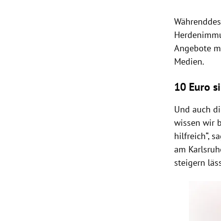
Währenddess
Herdenimmu
Angebote mö
Medien.
10 Euro s
Und auch di
wissen wir 
hilfreich“,
am Karlsruhe
steigern läss