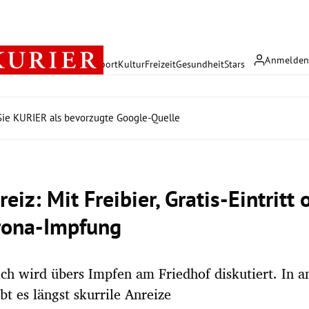
Anmelde
rreich
Politik
Wirtschaft
Sport
Kultur
Freizeit
Gesundheit
Stars
ie KURIER als bevorzugte Google-Quelle
eiz: Mit Freibier, Gratis-Eintritt
rona-Impfung
ich wird übers Impfen am Friedhof diskutiert. In 
bt es längst skurrile Anreize