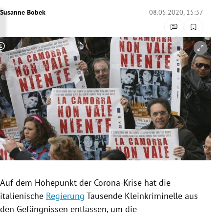
rreich Untermenü
Susanne Bobek
08.05.2020, 15:37
rt Untermenü
Copyright-Hinweis öffnen/schließen
schaft Untermenü
s Untermenü
zeit Untermenü
undheit Untermenü
tur Untermenü
nung Untermenü
Auf dem Höhepunkt der Corona-Krise hat die
italienische
Regierung
Tausende Kleinkriminelle aus
lität Untermenü
den Gefängnissen entlassen, um die