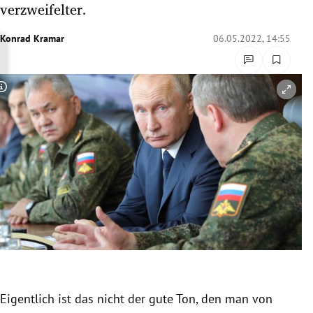
verzweifelter.
rreich Untermenü
Konrad Kramar
06.05.2022, 14:55
rt Untermenü
schaft Untermenü
Copyright-Hinweis öffnen/schließen
s Untermenü
zeit Untermenü
undheit Untermenü
tur Untermenü
nung Untermenü
lität Untermenü
Eigentlich ist das nicht der gute Ton, den man von