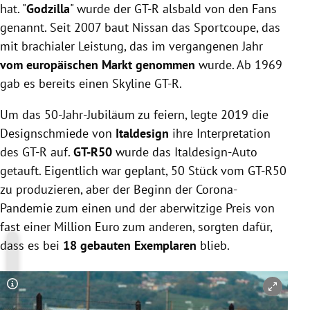
hat. "
Godzilla
" wurde der GT-R alsbald von den Fans
genannt. Seit 2007 baut Nissan das Sportcoupe, das
mit brachialer Leistung, das im vergangenen Jahr
vom europäischen Markt genommen
wurde. Ab 1969
gab es bereits einen Skyline GT-R.
Um das 50-Jahr-Jubiläum zu feiern, legte 2019 die
Designschmiede von
Italdesign
ihre Interpretation
des GT-R auf.
GT-R50
wurde das Italdesign-Auto
getauft. Eigentlich war geplant, 50 Stück vom GT-R50
zu produzieren, aber der Beginn der Corona-
Pandemie zum einen und der aberwitzige Preis von
fast einer Million Euro zum anderen, sorgten dafür,
dass es bei
18 gebauten Exemplaren
blieb.
Copyright-Hinweis öffnen/schließen