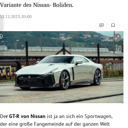
Variante des Nissan- Boliden.
rreich Untermenü
11.11.2023, 05:00
rt Untermenü
schaft Untermenü
Copyright-Hinweis öffnen/schließen
s Untermenü
zeit Untermenü
undheit Untermenü
tur Untermenü
nung Untermenü
lität Untermenü
De
r GT-R von Nissan
ist ja an sich ein Sportwagen,
der eine große Fangemeinde auf der ganzen Welt