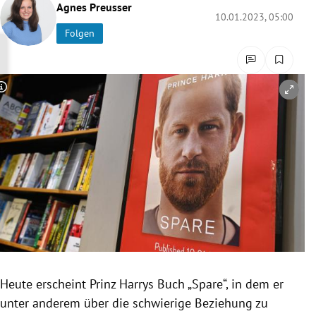
Agnes Preusser
rreich Untermenü
10.01.2023, 05:00
Folgen
rt Untermenü
schaft Untermenü
Copyright-Hinweis öffnen/schließen
s Untermenü
zeit Untermenü
undheit Untermenü
tur Untermenü
nung Untermenü
Heute erscheint Prinz Harrys Buch „Spare“, in dem er
lität Untermenü
unter anderem über die schwierige Beziehung zu