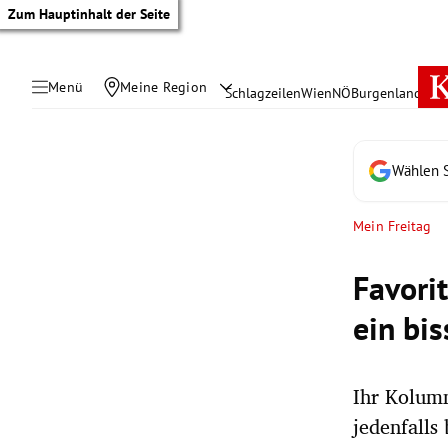
Zum Hauptinhalt der Seite
Menü
Meine Region
Schlagzeilen
Wien
NÖ
Burgenland
Öste
Wählen S
Mein Freitag
Favori
ein bi
Ihr Kolumn
tik Untermenü
jedenfalls
rreich Untermenü