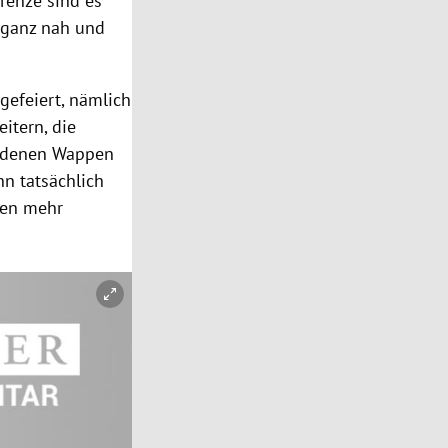
grenze sind es
 ganz nah und
gefeiert, nämlich
itern, die
goldenen Wappen
nn tatsächlich
den mehr