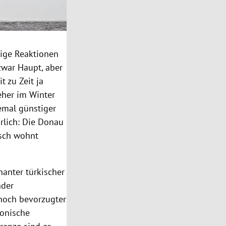
bige Reaktionen
zwar Haupt, aber
 zu Zeit ja
eher im Winter
lemal günstiger
rlich: Die Donau
nsch wohnt
nanter türkischer
nder
noch bevorzugter
nonische