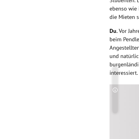
Studenten. D
ebenso wie 
die Mieten s
Du.
Vor Jahr
beim Pendler
Angestellte
und natürli
burgenländi
interessiert
Copyright-