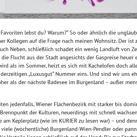
 Favoriten lebst du? Warum?“ So oder ähnlich die ungläu
er Kollegen auf die Frage nach meinen Wohnsitz. Der ist 
ch Neben, schließlich schadet ein wenig Landluft von Zeit
 die Flucht aus der Stadt angesichts der Gaspreise heuer 
wird als im Sommer, heizt es sich mit Kachelofen doch al
 derzeitigen „Luxusgut“ Nummer eins. Und sind wir uns eh
äher als der nächste Badesee im Burgenland – außer me
ten jedenfalls, Wiener Flächenbezirk mit starker bis domi
Brennpunkt der Kulturen, neuerdings mit schnell wachse
 am Keplerplatz (wie im KURIER zu lesen war) – und den
 viele (wöchentliche) Burgenland-Wien-Pendler oder pan