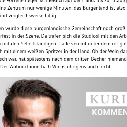
ie Vorteile liegen schließlich auf der Hand: Bis zur Stadt
ins Zentrum nur wenige Minuten, das Burgenland ist also
ind vergleichsweise billig
en wurde diese burgenländische Gemeinschaft noch groß 
fest in der Szene. Da trafen sich die Studiosi mit den Arbe
n mit den Selbstständigen – alle vereint unter dem rot-
ch mit einem weißen Spritzer in der Hand. Ob der Wein da
sch war, hat spätestens nach dem dritten Becher nieman
. Der Wohnort innerhalb Wiens übrigens auch nicht.
Hinweis öffnen/schließen