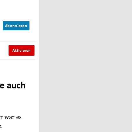
n
Abonnieren
Aktivieren
e auch
r war es
e.