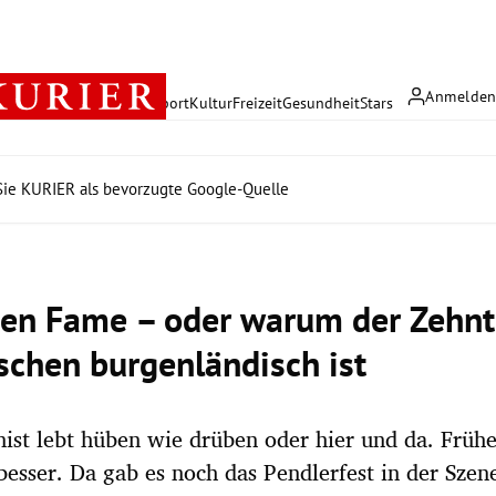
Anmelde
rreich
Politik
Wirtschaft
Sport
Kultur
Freizeit
Gesundheit
Stars
ie KURIER als bevorzugte Google-Quelle
ten Fame – oder warum der Zehnt
sschen burgenländisch ist
ist lebt hüben wie drüben oder hier und da. Frühe
 besser. Da gab es noch das Pendlerfest in der Szen