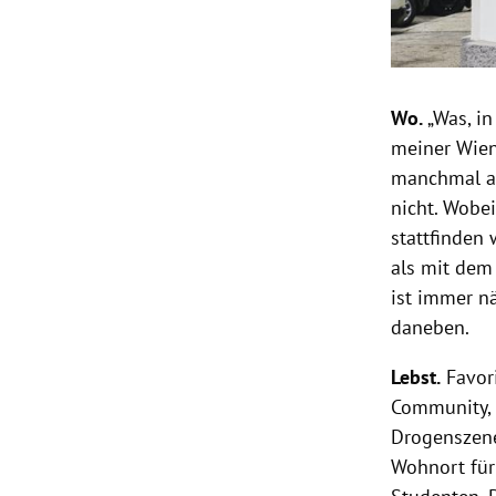
Wo.
„Was, in
meiner Wien
manchmal au
nicht. Wobei
stattfinden 
als mit dem
ist immer n
daneben.
Lebst.
Favori
Community, 
Drogenszene
Wohnort für