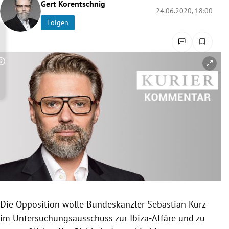
Gert Korentschnig
rreich Untermenü
24.06.2020, 18:00
Folgen
rt Untermenü
schaft Untermenü
Copyright-Hinweis öffnen/schließen
s Untermenü
zeit Untermenü
undheit Untermenü
tur Untermenü
nung Untermenü
Die Opposition wolle Bundeskanzler Sebastian Kurz
lität Untermenü
im Untersuchungsausschuss zur Ibiza-Affäre und zu