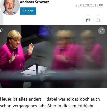
Andreas Schwarz
rreich Untermenü
25.03.2021, 18:00
Folgen
rt Untermenü
schaft Untermenü
Copyright-Hinweis öffnen/schließen
s Untermenü
zeit Untermenü
undheit Untermenü
tur Untermenü
nung Untermenü
Heuer ist alles anders – dabei war es das doch auch
lität Untermenü
schon vergangenes Jahr. Aber in diesem Frühjahr