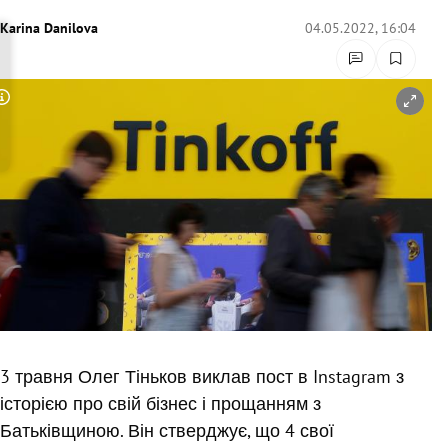
rreich Untermenü
Karina Danilova
04.05.2022, 16:04
rt Untermenü
Copyright-Hinweis öffnen/schließen
schaft Untermenü
s Untermenü
zeit Untermenü
undheit Untermenü
tur Untermenü
nung Untermenü
3 травня Олег Тіньков виклав пост в Instagram з
історією про свій бізнес і прощанням з
lität Untermenü
Батьківщиною. Він стверджує, що 4 свої