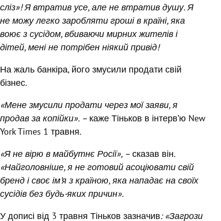
сліз»! Я втратив усе, але не втратив душу. Я
не можу легко заробляти гроші в країні, яка
воює з сусідом, вбиваючи мирних жителів і
дітей, мені не потрібен ніякий привід!
На жаль банкіра, його змусили продати свій
бізнес
.
«Мене змусили продати через мої заяви, я
продав за копійки». –
каже Тіньков в інтерв’ю New
York Times 1 травня
.
«Я не вірю в майбутнє Росії», –
сказав він
.
«Найголовніше, я не готовий асоціювати свій
бренд і своє ім’я з країною, яка нападає на своїх
сусідів без будь-яких причин».
У дописі від 3 травня Тіньков зазначив
: «Загрози