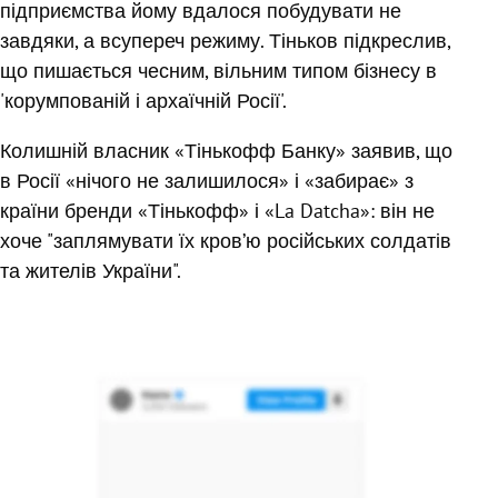
підприємства йому вдалося побудувати не
завдяки, а всупереч режиму. Тіньков підкреслив,
що пишається чесним, вільним типом бізнесу в
'корумпованій і архаїчній Росії'.
Колишній власник «Тінькофф Банку» заявив, що
в Росії «нічого не залишилося» і «забирає» з
країни бренди «Тінькофф» і «La Datcha»: він не
хоче "заплямувати їх кров’ю російських солдатів
та жителів України".