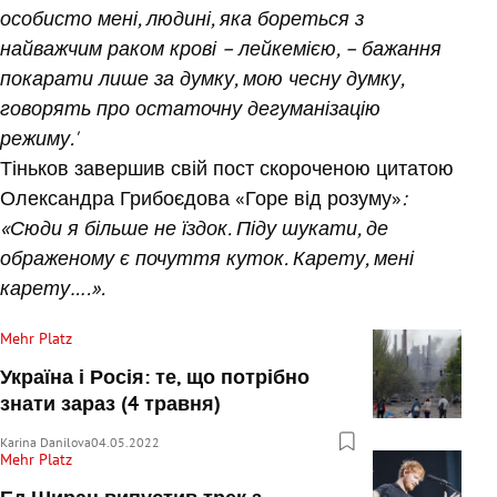
особисто мені, людині, яка бореться з
найважчим раком крові – лейкемією, – бажання
покарати лише за думку, мою чесну думку,
говорять про остаточну дегуманізацію
режиму.'
Тіньков завершив свій пост скороченою цитатою
Олександра Грибоєдова «Горе від розуму»
:
«Сюди я більше не їздок. Піду шукати, де
ображеному є почуття куток. Карету, мені
карету….».
Mehr Platz
Україна і Росія: те, що потрібно
знати зараз (4 травня)
Karina Danilova
04.05.2022
Mehr Platz