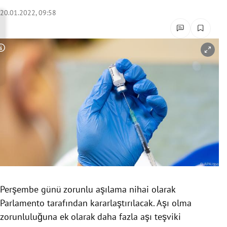
rreich Untermenü
20.01.2022, 09:58
rt Untermenü
Copyright-Hinweis öffnen/schließen
schaft Untermenü
s Untermenü
zeit Untermenü
undheit Untermenü
tur Untermenü
nung Untermenü
Perşembe günü zorunlu aşılama nihai olarak
Parlamento tarafından kararlaştırılacak. Aşı olma
lität Untermenü
zorunluluğuna ek olarak daha fazla aşı teşviki