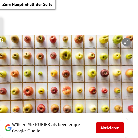
Zum Hauptinhalt der Seite
Copyright-Hinweis öffnen/schließen
Wählen Sie KURIER als bevorzugte
Aktivieren
tik Untermenü
Google-Quelle