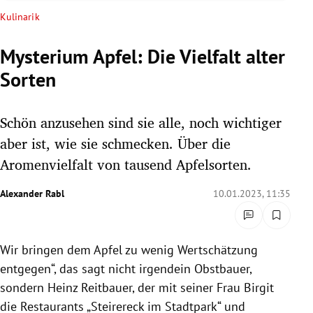
rreich Untermenü
Kulinarik
rt Untermenü
Mysterium Apfel: Die Vielfalt alter
Sorten
schaft Untermenü
s Untermenü
Schön anzusehen sind sie alle, noch wichtiger
aber ist, wie sie schmecken. Über die
zeit Untermenü
Aromenvielfalt von tausend Apfelsorten.
undheit Untermenü
Alexander Rabl
10.01.2023, 11:35
tur Untermenü
Wir bringen dem Apfel zu wenig Wertschätzung
nung Untermenü
entgegen“, das sagt nicht irgendein Obstbauer,
lität Untermenü
sondern Heinz Reitbauer, der mit seiner Frau Birgit
die Restaurants „Steirereck im Stadtpark“ und