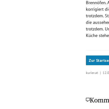
Brennöfen. 
korrigiert d
trotzdem. St
die aussehen
trotzdem. U
Küche steh
Zur Startse
kurier.at |
12.
Komm