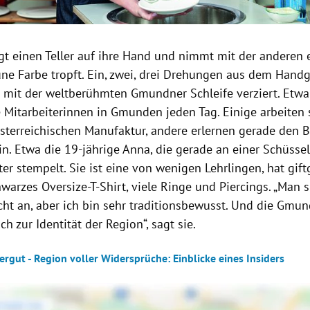
egt einen Teller auf ihre Hand und nimmt mit der anderen 
ne Farbe tropft. Ein, zwei, drei Drehungen aus dem Hand
er mit der weltberühmten Gmundner Schleife verziert. Etwa
 Mitarbeiterinnen in Gmunden jeden Tag. Einige arbeiten 
österreichischen Manufaktur, andere erlernen gerade den B
n. Etwa die 19-jährige Anna, die gerade an einer Schüssel
r stempelt. Sie ist eine von wenigen Lehrlingen, hat gift
hwarzes Oversize-T-Shirt, viele Ringe und Piercings. „Man s
icht an, aber ich bin sehr traditionsbewusst. Und die Gmu
ch zur Identität der Region“, sagt sie.
rgut - Region voller Widersprüche: Einblicke eines Insiders