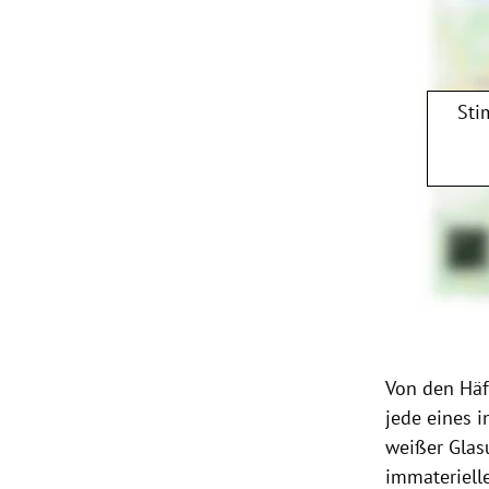
Sti
Von den Häf
jede eines 
weißer Glas
immaterielle