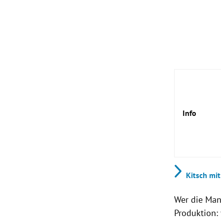
Info
Führ
Kitsch mi
Kera
Wer die Man
Produktion:
Kult