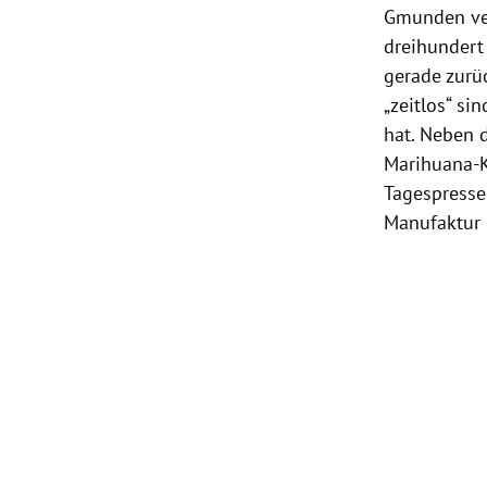
Gmunden verl
dreihundert 
gerade zurüc
„zeitlos“ si
hat. Neben 
Marihuana-Ko
Tagespresse
Manufaktur s