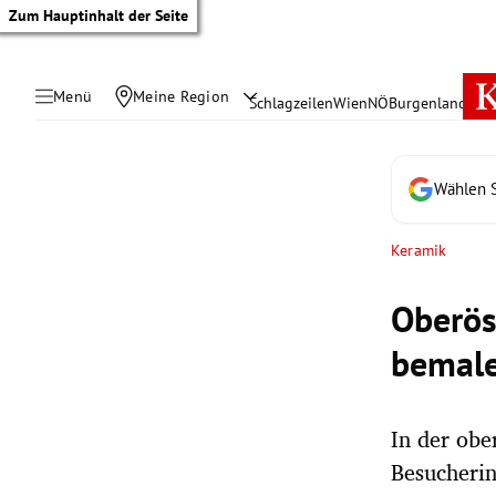
Zum Hauptinhalt der Seite
Menü
Meine Region
Schlagzeilen
Wien
NÖ
Burgenland
Öste
Wählen S
Keramik
Oberös
bemal
In der obe
tik Untermenü
Besucherin
rreich Untermenü