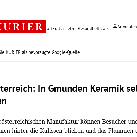
Anmelde
rreich
Politik
Wirtschaft
Sport
Kultur
Freizeit
Gesundheit
Stars
ie KURIER als bevorzugte Google-Quelle
terreich: In Gmunden Keramik se
en
rösterreichischen Manufaktur können Besucher un
nen hinter die Kulissen blicken und das Flammen