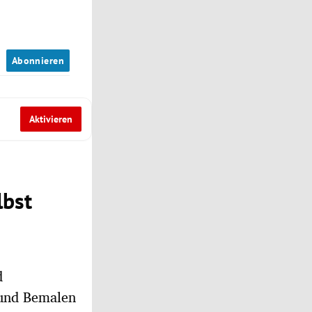
n
Abonnieren
Aktivieren
lbst
d
 und Bemalen