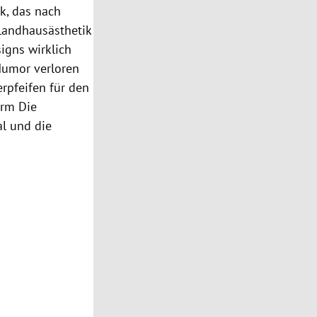
rk, das nach
 Landhausästhetik
signs wirklich
 Humor verloren
pfeifen für den
orm Die
al und die