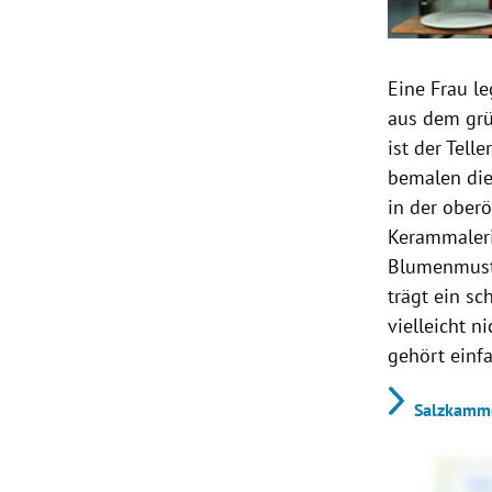
Eine Frau l
aus dem grü
ist der Tell
bemalen die
in der ober
Kerammaleri
Blumenmuste
trägt ein sc
vielleicht n
gehört einfa
Salzkamme