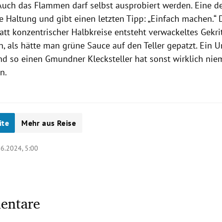
Auch das Flammen darf selbst ausprobiert werden. Eine d
ÖBB Rail Tours
ie Haltung und gibt einen letzten Tipp: „Einfach machen.“ 
att konzentrischer Halbkreise entsteht verwackeltes Gekri
, als hätte man grüne Sauce auf den Teller gepatzt. Ein Un
nd so einen Gmundner Klecksteller hat sonst wirklich nie
en.
ite
Mehr aus Reise
06.2024, 5:00
entare