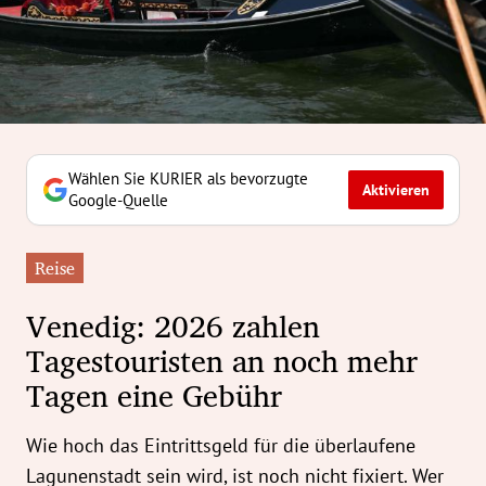
erreich Untermenü
rt Untermenü
tschaft Untermenü
rs Untermenü
Wählen Sie KURIER als bevorzugte
Aktivieren
Google-Quelle
izeit Untermenü
Reise
undheit Untermenü
Venedig: 2026 zahlen
tur Untermenü
Tagestouristen an noch mehr
Tagen eine Gebühr
nung Untermenü
ilität Untermenü
Wie hoch das Eintrittsgeld für die überlaufene
Lagunenstadt sein wird, ist noch nicht fixiert. Wer