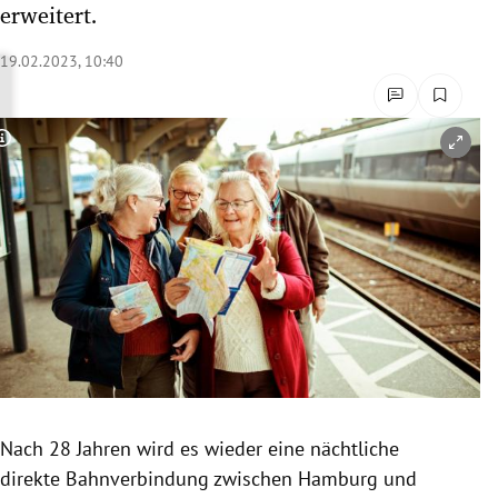
erweitert.
rreich Untermenü
19.02.2023, 10:40
rt Untermenü
schaft Untermenü
Copyright-Hinweis öffnen/schließen
s Untermenü
zeit Untermenü
undheit Untermenü
tur Untermenü
nung Untermenü
Nach 28 Jahren wird es wieder eine nächtliche
lität Untermenü
direkte Bahnverbindung zwischen Hamburg und