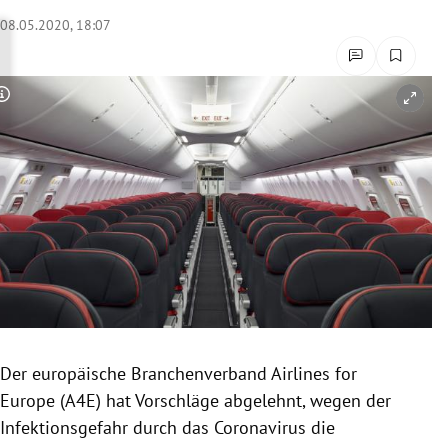
rreich Untermenü
08.05.2020, 18:07
rt Untermenü
Copyright-Hinweis öffnen/schließen
schaft Untermenü
s Untermenü
zeit Untermenü
undheit Untermenü
tur Untermenü
nung Untermenü
Der europäische Branchenverband Airlines for
Europe (A4E) hat Vorschläge abgelehnt, wegen der
lität Untermenü
Infektionsgefahr durch das Coronavirus die